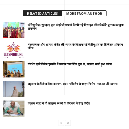
RELATED ARTICLES
MORE FROM AUTHOR
डॉ रेशू सिंह (सुमद्रा) द्वारा अंग्रेजी भाषा में लिखी गई ‘दिस इज ऑन रिकॉर्ड’ पुस्तक का हुआ
लोकार्पण
नकारात्मक और अपराध कंटेंट की भरमार के खिलाफ गो स्पिरिचुअल का डिजिटल अभियान
लॉन्च
गोवर्धन इको विलेज इस्कॉन में मनाया गया नेटिव फूड डे, पालघर थाली हुआ लॉन्च
सद्भावना से ही होगा विश्व कल्याण, हृदय-परिवर्तन से राष्ट्र निर्माण -सतपाल जी महाराज
पशुधन मंत्री ने गौ आश्रय स्थलों के निरीक्षण के दिए निर्देश