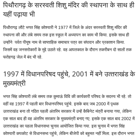
प‍िथौरागढ़ के सरस्‍वती श‍िशु मंदि‍र की स्‍थापना के साथ ही
यहीं पढ़ाया भी
प‍िथौरागढ़ लौटे भगत स‍िंह कोश्‍यारी ने 1977 में ज‍िले के अंदर सरस्‍वती श‍िशु मंद‍िर की
स्‍थापना की और लंबे समय तक इस स्‍कूल में अध्‍यापन का काम भी क‍िया. इसके साथ ही
उन्‍होंने पर्वत पीयूष नाम से साप्‍ताहि‍क समाचार पत्र का संपादन और प्रकाशन क‍िया.
ज‍िसमें वह जनसरोकारों के मुद्दे उठाते रहे. वह आपतकाल के दौरान तकरीबन दो सालों तक
फतेहगढ़ जेल में बंद भी रहे.
1997 में व‍िधानपर‍िषद पहुंचे, 2001 में बने उत्‍तराखंड के
मुख्‍यमंत्री
भगत सिंह कोश्यारी लंबे समय तक कुमाऊं व‍िव‍ि की कार्यकारी प‍र‍िषद के सदस्‍य भी रहे. तो
वहीं वह 1997 में पहली बार व‍िधानपर‍िषद पहुंचे. इसके बाद जब 2000 में पृथक
उत्‍तराखंड बना तो गठ‍ित पहली अंतर‍िम सरकार में उन्‍हें कैब‍िनेट मंत्री बनाया गया, लेक‍िन
एक साल बाद ही वह अंतर‍िम सरकार के मुख्‍यमंत्री बनाए गए. इसके एक साल बाद 2002 में
उत्‍तराखंड का पहला व‍िधानसभा चुनाव आयोज‍ित क‍िया गया. इस चुनाव में भगत स‍िंह
कोश्‍यारी कपकोट से व‍िधानसभा पहुंचे, लेक‍िन बीजेपी को बहुमत नहीं म‍िला. इस दौरान भगत