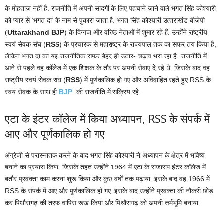
के मोहताज नहीं है. राजनीत‍ि में अपनी सादगी के ल‍िए पहचाने जाने वाले भगत स‍िंंह कोश्‍यारी
को प्‍यार से ‘भगत दा’ के नाम से पुकारा जाता है. भगत स‍िंह कोश्‍यारी उत्‍तराखंड बीजेपी
(
Uttarakhand BJP
) के दिग्गज और वरिष्ठ नेताओं में शुमार रहे हैं. उन्‍होंने राष्‍ट्रीय
स्‍वयं सेवक संघ (
RSS
) के प्रचारक से महाराष्‍ट्र के राज्‍यपाल तक का सफर तय क‍िया है,
लेक‍िन भगत दा का यह राजनीत‍िक सफर बेहद ही उतार- चढ़ाव भरा रहा है. राजनीत‍ि में
आने से पहले वह कॉलेज में एक श‍िक्षक के तौर पर अपनी सेवाएं दे रहे थे. ज‍िसके बाद वह
राष्‍ट्रीय स्‍वयं सेवक संघ (
RSS
) में पूर्णकाल‍िक हो गए और अव‍िवाह‍ित रहते हुए RSS के
स्‍वयं सेवक के साथ ही
BJP
की राजनीत‍ि में सक्र‍िय रहे.
एटा के इंटर कॉलेज में क‍िया अध्‍यापन, RSS के संपर्क में
आए और पूर्णकालि‍क हो गए
अंग्रेजी से परास्‍नातक करने के बाद भगत स‍िंह कोश्‍यारी ने अध्‍यापन के क्षेत्र में भव‍िष्‍य
बनाने का प्रयास क‍िया. ज‍िसके तहत उन्‍होंने 1964 में एटा के राजाराम इंटर कॉलेज में
बतौर प्रवक्‍ता काम करना शुरू क‍िया और कुछ वर्षों तक पढ़ाया. इसके बाद वह 1966 में
RSS के संपर्क में आए और पूर्णकालि‍क हो गए. इसके बाद उन्‍होंने प्रवक्‍ता की नौकरी छोड़
कर प‍िथौरागढ़ की तरफ वाप‍िस रूख क‍िया और प‍िथौरागढ़ को अपनी कर्मभूम‍ि बनाया.