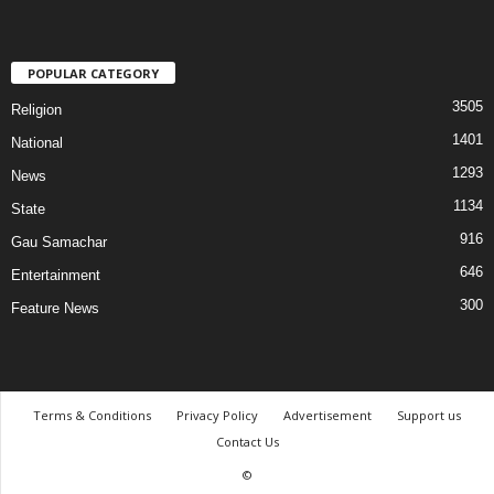
POPULAR CATEGORY
3505
Religion
1401
National
1293
News
1134
State
916
Gau Samachar
646
Entertainment
300
Feature News
Terms & Conditions
Privacy Policy
Advertisement
Support us
Contact Us
©