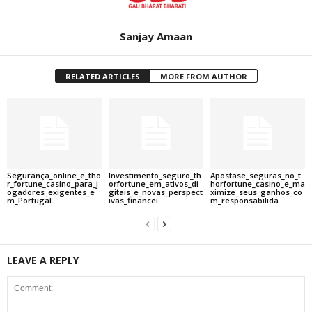
Sanjay Amaan
RELATED ARTICLES
MORE FROM AUTHOR
Segurança_online_e_tho
Investimento_seguro_th
Apostase_seguras_no_t
r_fortune_casino_para_j
orfortune_em_ativos_di
horfortune_casino_e_ma
ogadores_exigentes_e
gitais_e_novas_perspect
ximize_seus_ganhos_co
m_Portugal
ivas_financei
m_responsabilida
LEAVE A REPLY