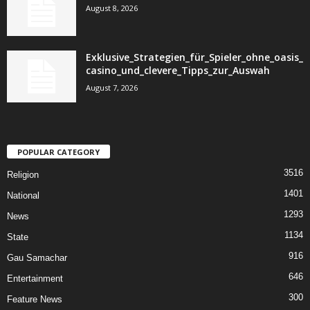
August 8, 2026
Exklusive_Strategien_für_Spieler_ohne_oasis_
casino_und_clevere_Tipps_zur_Auswah
August 7, 2026
POPULAR CATEGORY
3516
Religion
1401
National
1293
News
1134
State
916
Gau Samachar
646
Entertainment
300
Feature News