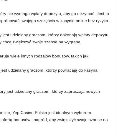
óry nie wymaga wpłaty depozytu, aby go otrzymać. Jest to
ą spróbować swojego szczęścia w kasynie online bez ryzyka.
y jest udzielany graczom, którzy dokonają wpłaty depozytu.
rzy chcą zwiększyć swoje szanse na wygraną.
ruje wiele innych rodzajów bonusów, takich jak:
 jest udzielany graczom, którzy powracają do kasyna
tóry jest udzielany graczom, którzy zapraszają nowych
 online, Yep Casino Polska jest idealnym wyborem.
ofertą bonusów i nagród, aby zwiększyć swoje szanse na