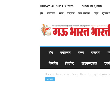
FRIDAY, AUGUST 7, 2026
SIGN IN / JOIN
होम
मनोरंजन
राज्य
राष्ट्रीय
गऊ समाचार
ताज़ा
प्राइम न
G
a
u
B
h
a
r
होम
मनोरंजन
राज्य
राष्ट्रीय
ग
a
t
बिजनेस
क्रिकेट
लाइफस्टाइल
टेक्
B
h
Home
News
Yep Casino Polska Rodzaje bonusw i n
a
NEWS
r
a
t
i