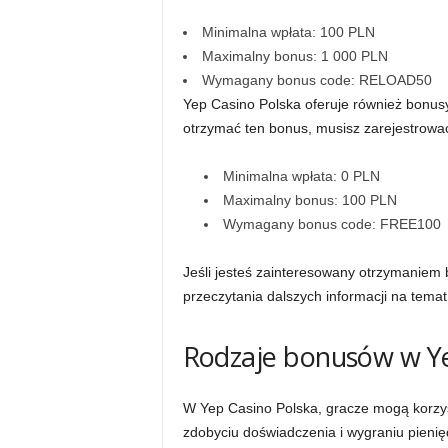
Minimalna wpłata: 100 PLN
Maximalny bonus: 1 000 PLN
Wymagany bonus code: RELOAD50
Yep Casino Polska oferuje również bonusy
otrzymać ten bonus, musisz zarejestrować
Minimalna wpłata: 0 PLN
Maximalny bonus: 100 PLN
Wymagany bonus code: FREE100
Jeśli jesteś zainteresowany otrzymaniem
przeczytania dalszych informacji na temat
Rodzaje bonusów w Ye
W Yep Casino Polska, gracze mogą korzy
zdobyciu doświadczenia i wygraniu pienię