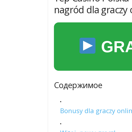
nagród dla graczy 
GR
Содержимое
Bonusy dla graczy onli