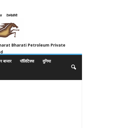
इल
टेक्नोलॉजी
ivate Limited
harat Bharati Petroleum Private
ed
यर बाजार
पॉलिटिक्स
दुनिया