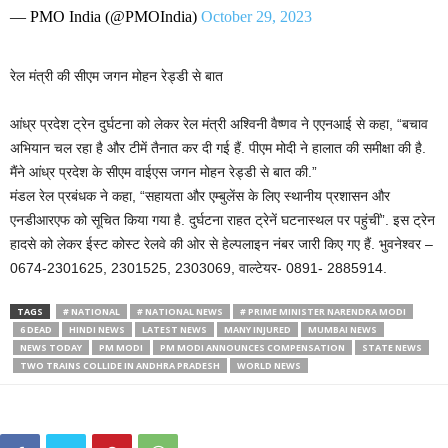
— PMO India (@PMOIndia)
October 29, 2023
रेल मंत्री की सीएम जगन मोहन रेड्डी से बात
आंध्र प्रदेश ट्रेन दुर्घटना को लेकर रेल मंत्री अश्विनी वैष्णव ने एएनआई से कहा, “बचाव
अभियान चल रहा है और टीमें तैनात कर दी गई हैं. पीएम मोदी ने हालात की समीक्षा की है.
मैंने आंध्र प्रदेश के सीएम वाईएस जगन मोहन रेड्डी से बात की.”
मंडल रेल प्रबंधक ने कहा, “सहायता और एम्बुलेंस के लिए स्थानीय प्रशासन और
एनडीआरएफ को सूचित किया गया है. दुर्घटना राहत ट्रेनें घटनास्थल पर पहुंचीं”. इस ट्रेन
हादसे को लेकर ईस्ट कोस्ट रेलवे की ओर से हेल्पलाइन नंबर जारी किए गए हैं. भुवनेश्वर –
0674-2301625, 2301525, 2303069, वाल्टेयर- 0891- 2885914.
TAGS
# NATIONAL
# NATIONAL NEWS
# PRIME MINISTER NARENDRA MODI
6 DEAD
HINDI NEWS
LATEST NEWS
MANY INJURED
MUMBAI NEWS
NEWS TODAY
PM MODI
PM MODI ANNOUNCES COMPENSATION
STATE NEWS
TWO TRAINS COLLIDE IN ANDHRA PRADESH
WORLD NEWS