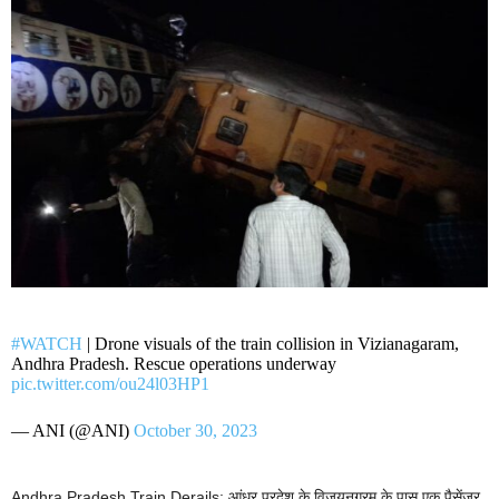
#WATCH
| Drone visuals of the train collision in Vizianagaram,
Andhra Pradesh. Rescue operations underway
pic.twitter.com/ou24l03HP1
— ANI (@ANI)
October 30, 2023
Andhra Pradesh Train Derails: आंध्र प्रदेश के विजयनगरम के पास एक पैसेंजर