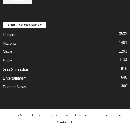
POPULAR CATEGORY
3532
Religion
1401
National
1293
News
1134
State
916
Gau Samachar
646
Entertainment
300
Feature News
Terms & Conditions
Privacy Policy
Advertisement
Support us
Contact Us