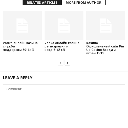
RELATED ARTICLES
MORE FROM AUTHOR
Vodka онлайн казино
Vodka онлайн казино
Казино –
служба
регистрация и
Официальный сайт Pin
поддержки.5016 (2)
вход.6163 (2)
Up Casino Входи и
играй.1530
LEAVE A REPLY