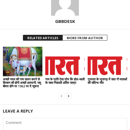
GBBDESK
RELATED ARTICLES
MORE FROM AUTHOR
अच्छी नस्ल की गाय पालन करने से
गाय के प्रति ऐसा प्रेम कि ढोल-थाली
गुजरात के जूनागढ़ में सात गौ माताओं
किसान की होगी अच्छी आमदनी, पशु
के साथ निकाली अंतिम यात्रा
की संदिग्ध मौत
बीमार होने पर 1962 पर दें सूचना
LEAVE A REPLY