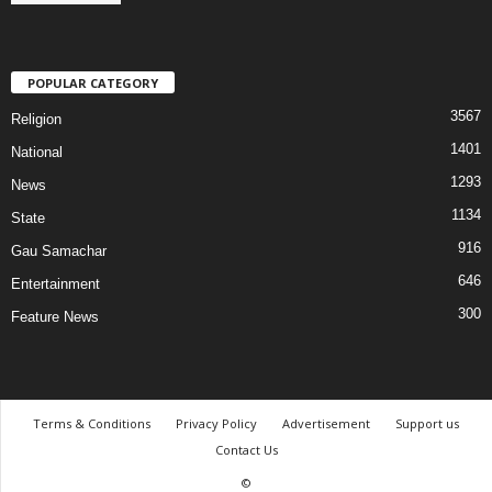
POPULAR CATEGORY
3567
Religion
1401
National
1293
News
1134
State
916
Gau Samachar
646
Entertainment
300
Feature News
Terms & Conditions
Privacy Policy
Advertisement
Support us
Contact Us
©