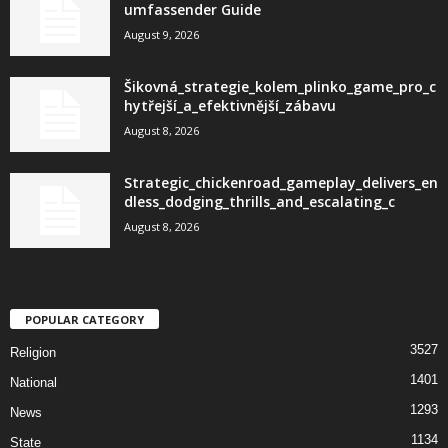
umfassender Guide
August 9, 2026
Šikovná_strategie_kolem_plinko_game_pro_c
hytřejší_a_efektivnější_zábavu
August 8, 2026
Strategic_chickenroad_gameplay_delivers_en
dless_dodging_thrills_and_escalating_c
August 8, 2026
POPULAR CATEGORY
3527
Religion
1401
National
1293
News
1134
State