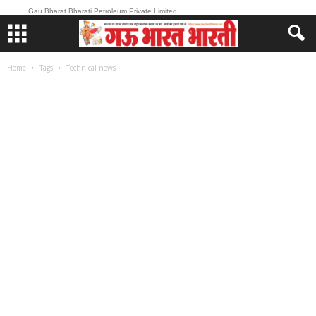
Gau Bharat Bharati Petroleum Private Limited
Home
Tags
Technical news