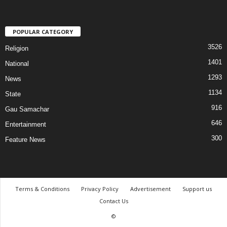
POPULAR CATEGORY
3526
Religion
1401
National
1293
News
1134
State
916
Gau Samachar
646
Entertainment
300
Feature News
Terms & Conditions
Privacy Policy
Advertisement
Support us
Contact Us
©