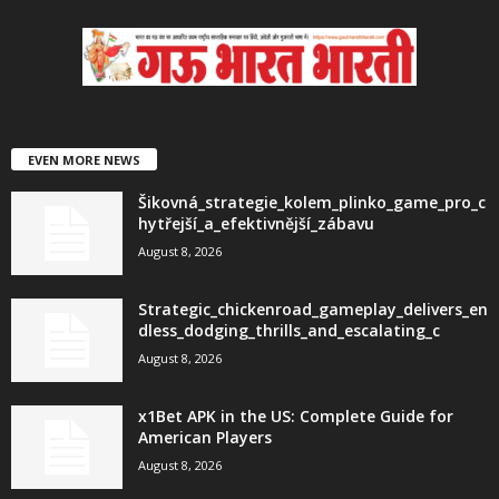
EVEN MORE NEWS
Šikovná_strategie_kolem_plinko_game_pro_c
hytřejší_a_efektivnější_zábavu
August 8, 2026
Strategic_chickenroad_gameplay_delivers_en
dless_dodging_thrills_and_escalating_c
August 8, 2026
x1Bet APK in the US: Complete Guide for
American Players
August 8, 2026