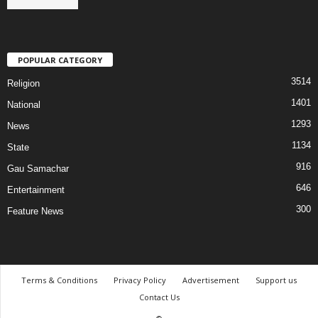
POPULAR CATEGORY
3514
Religion
1401
National
1293
News
1134
State
916
Gau Samachar
646
Entertainment
300
Feature News
Terms & Conditions
Privacy Policy
Advertisement
Support us
Contact Us