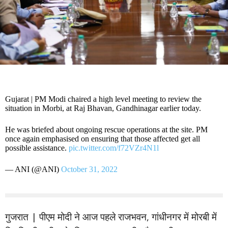
Gujarat | PM Modi chaired a high level meeting to review the
situation in Morbi, at Raj Bhavan, Gandhinagar earlier today.
He was briefed about ongoing rescue operations at the site. PM
once again emphasised on ensuring that those affected get all
possible assistance.
pic.twitter.com/f72VZr4N1l
— ANI (@ANI)
October 31, 2022
गुजरात | पीएम मोदी ने आज पहले राजभवन, गांधीनगर में मोरबी में