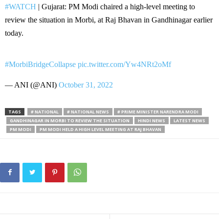
#WATCH
| Gujarat: PM Modi chaired a high-level meeting to
review the situation in Morbi, at Raj Bhavan in Gandhinagar earlier
today.
#MorbiBridgeCollapse
pic.twitter.com/Yw4NRt2oMf
— ANI (@ANI)
October 31, 2022
TAGS
# NATIONAL
# NATIONAL NEWS
# PRIME MINISTER NARENDRA MODI
GANDHINAGAR IN MORBI TO REVIEW THE SITUATION
HINDI NEWS
LATEST NEWS
PM MODI
PM MODI HELD A HIGH LEVEL MEETING AT RAJ BHAVAN