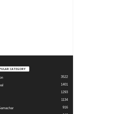
PULAR CATEGORY
3522
on
1401
nal
1293
1134
916
Samachar