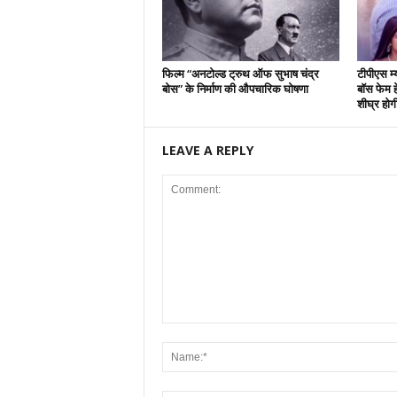
फिल्म “अनटोल्ड ट्रुथ ऑफ सुभाष चंद्र
टीपीएस म्
बोस” के निर्माण की औपचारिक घोषणा
बॉस फेम हे
शीघ्र होग
LEAVE A REPLY