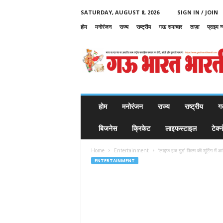
SATURDAY, AUGUST 8, 2026
SIGN IN / JOIN
होम
मनोरंजन
राज्य
राष्ट्रीय
गऊ समाचार
ताज़ा
प्राइम न
G
a
u
B
h
a
r
होम
मनोरंजन
राज्य
राष्ट्रीय
ग
a
t
बिजनेस
क्रिकेट
लाइफस्टाइल
टेक्
B
h
Home
Entertainment
‘लाइफ इज गुड’ फिल्म की शूटिंग में आख
a
ENTERTAINMENT
r
a
t
i