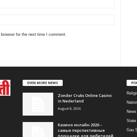
 browser for the next time I comment.
EVEN MORE NEWS
PO
Religi
Zonder Cruks Online Casino
in Nederland
Natio
August 8, 2026
News
State
Казино онлайн 2026 –
самые перспективные
Gau 
площадки для любителей