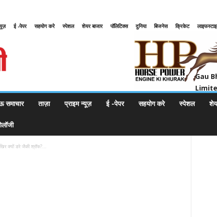
्यूज़
ई -पेपर
सहयोग करे
स्पेशल
शेयर बाजार
पॉलिटिक्स
दुनिया
बिजनेस
क्रिकेट
लाइफस्टा
Gau Bharat Bharati Petroleum Pr
Gau B
Limit
ऊ समाचार
ताज़ा
प्राइम न्यूज़
ई -पेपर
सहयोग करे
स्पेशल
शे
नोलॉजी
िर क्यों डरे जैकी श्रॉफ?...