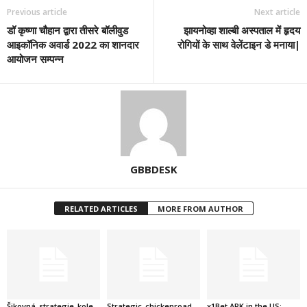
Previous article
Next article
डॉ कृष्णा चौहान द्वारा तीसरे बॉलीवुड
झायनोव्हा शाल्बी अस्पताल में हृदय
आइकॉनिक अवार्ड 2022 का शानदार
रोगियों के साथ वेलेंटाइन डे मनाया|
आयोजन सम्पन्न
GBBDESK
RELATED ARTICLES
MORE FROM AUTHOR
Šikovná_strategie_kole
Strategic_chickenroad_
x1Bet APK in the US: