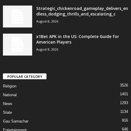
Strategic_chickenroad_gameplay_delivers_en
dless_dodging_thrills_and_escalating_c
August 8, 2026
x1Bet APK in the US: Complete Guide for
American Players
August 8, 2026
POPULAR CATEGORY
3526
Religion
1401
National
1293
News
1134
State
916
Gau Samachar
646
Entertainment