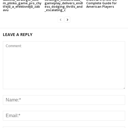
m_plinko_game_pro_chy
gameplay_delivers_endl
Complete Guide for
třejší_a_efektivnější_záb
ess_dodging_thrills_and
American Players
avu
_escalating_c
LEAVE A REPLY