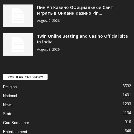
Пин Ап Казино Официальный Сайт –
Играть в Онлайн Казино Pin...
August 9, 2026
1win Online Betting and Casino Official site
in India
August 9, 2026
POPULAR CATEGORY
3532
Religion
1401
National
1293
News
1134
State
916
Gau Samachar
646
Entertainment