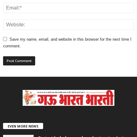
Save my name, email, and website in this browser for the next time I
comment.
EVEN MORE NEWS