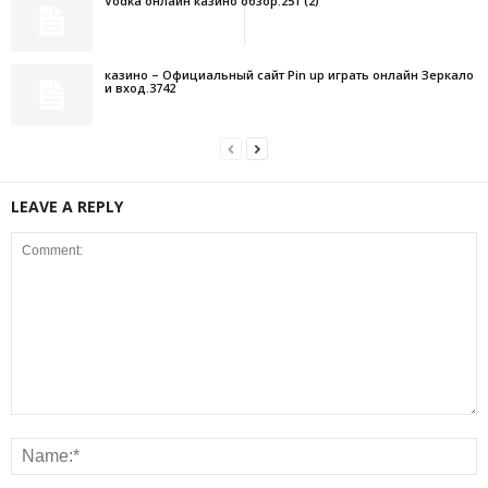
Vodka онлайн казино обзор.251 (2)
казино – Официальный сайт Pin up играть онлайн Зеркало
и вход.3742
LEAVE A REPLY