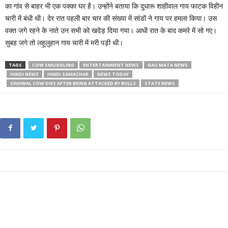
का गांव से बाहर भी एक पक्का घर है। उन्होंने बताया कि दुधारू शाहीवाल गाय फाटक विहीन
चारी में बंधी थी। देर रात पहली बार चार की संख्या में सांडों ने गाय पर हमला किया। उस
वक्त जगे रहने के नाते उन सभी को खदेड़ दिया गया। आधी रात के बाद कमरे में सो गए।
सुबह जगे तो लहूलुहान गाय चारी में मरी पड़ी थी।
TAGS
COW SMUGGLING
ENTERTAINMENT NEWS
GAU MATA NEWS
HINDI NEWS
HINDI SAMACHAR
NEWS TODAY
SAHIWAL COW DIES AFTER BEING ATTACKED BY BULLS
STATE NEWS