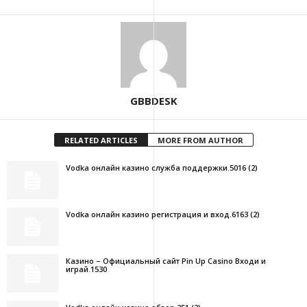
GBBDESK
RELATED ARTICLES
MORE FROM AUTHOR
Vodka онлайн казино служба поддержки.5016 (2)
Vodka онлайн казино регистрация и вход.6163 (2)
Казино – Официальный сайт Pin Up Casino Входи и
играй.1530