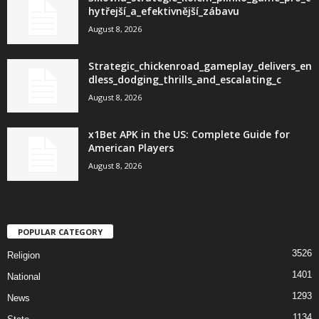
hytřejší_a_efektivnější_zábavu
August 8, 2026
Strategic_chickenroad_gameplay_delivers_en
dless_dodging_thrills_and_escalating_c
August 8, 2026
x1Bet APK in the US: Complete Guide for
American Players
August 8, 2026
POPULAR CATEGORY
3526
Religion
1401
National
1293
News
1134