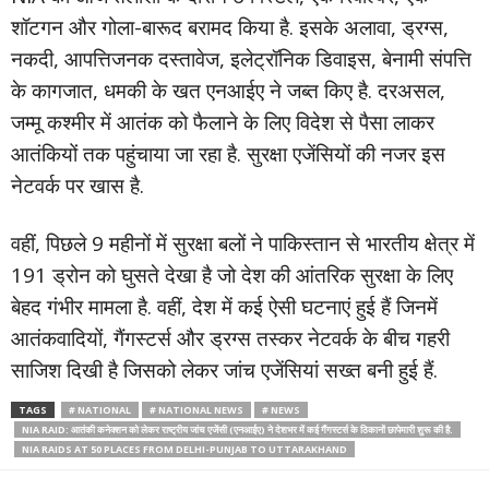
शॉटगन और गोला-बारूद बरामद किया है. इसके अलावा, ड्रग्स,
नकदी, आपत्तिजनक दस्तावेज, इलेट्रॉनिक डिवाइस, बेनामी संपत्ति
के कागजात, धमकी के खत एनआईए ने जब्त किए है. दरअसल,
जम्मू कश्मीर में आतंक को फैलाने के लिए विदेश से पैसा लाकर
आतंकियों तक पहुंचाया जा रहा है. सुरक्षा एजेंसियों की नजर इस
नेटवर्क पर खास है.
वहीं, पिछले 9 महीनों में सुरक्षा बलों ने पाकिस्तान से भारतीय क्षेत्र में
191 ड्रोन को घुसते देखा है जो देश की आंतरिक सुरक्षा के लिए
बेहद गंभीर मामला है. वहीं, देश में कई ऐसी घटनाएं हुई हैं जिनमें
आतंकवादियों, गैंगस्टर्स और ड्रग्स तस्कर नेटवर्क के बीच गहरी
साजिश दिखी है जिसको लेकर जांच एजेंसियां सख्त बनी हुई हैं.
TAGS
# NATIONAL
# NATIONAL NEWS
# NEWS
NIA RAID: आतंकी कनेक्शन को लेकर राष्ट्रीय जांच एजेंसी (एनआईए) ने देशभर में कई गैंगस्टर्स के ठिकानों छापेमारी शुरू की है.
NIA RAIDS AT 50 PLACES FROM DELHI-PUNJAB TO UTTARAKHAND