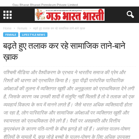
Gau Bharat Bharati Petroleum Private Limited
Home
Female
बढ़ते हुए तलाक कर रहे सामाजिक ताने-बाने ख़ाक
FEMALE
LIFESTYLE NEWS
बढ़ते हुए तलाक कर रहे सामाजिक ताने-बाने
ख़ाक
पश्चिमी मीडिया और वैश्वीकरण के प्रभाव ने भारतीय समाज की प्रेम और
रिश्तों की धारणा को प्रभावित किया है। युवा पीढ़ी पारंपरिक पारिवारिक
अपेक्षाओं की तुलना में व्यक्तिगत खुशी और अनुकूलता को प्राथमिकता देने लगी
है, जिसके कारण जब उनकी शादी में संतुष्टि नहीं मिलती है तो वे तलाक को एक
व्यवहार्य विकल्प के रूप में मानने लगते हैं। जैसे भारत अधिक व्यक्तिवादी होता
जा रहा है, लोग पारिवारिक और सामाजिक अपेक्षाओं पर व्यक्तिगत खुशी और
स्वायत्तता को प्राथमिकता देने लगे हैं। पैसों पर असहमति और वित्तीय
कुप्रबंधन के कारण पति-पत्नी के बीच झगड़े हो रहें हैं। असंगत पालन-पोषण
शैलियों के मामलों में, कुछ जोड़े बच्चों के पालन-पोषण के लिए अधिक उपयुक्त