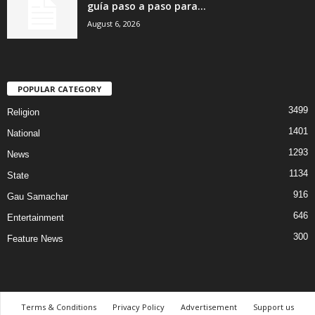
guía paso a paso para...
August 6, 2026
POPULAR CATEGORY
3499
Religion
1401
National
1293
News
1134
State
916
Gau Samachar
646
Entertainment
300
Feature News
Terms & Conditions
Privacy Policy
Advertisement
Support us