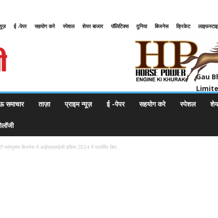
्यूज़
ई -पेपर
सहयोग करे
स्पेशल
शेयर बाजार
पॉलिटिक्स
दुनिया
बिजनेस
क्रिकेट
लाइफस्टा
Gau Bharat Bharati Petroleum Pr
Gau B
Limit
ऊ समाचार
ताज़ा
प्राइम न्यूज़
ई -पेपर
सहयोग करे
स्पेशल
शे
नोलॉजी
रिटी सॉल्यूशंस बिजनेस ने आईएफएसईसी इंडिया 2024 में प्रदर्शित किए...