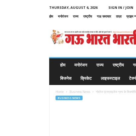
THURSDAY, AUGUST 6, 2026
SIGN IN / JOIN
होम
मनोरंजन
राज्य
राष्ट्रीय
गऊ समाचार
ताज़ा
प्राइम न
G
a
u
B
h
a
r
होम
मनोरंजन
राज्य
राष्ट्रीय
ग
a
t
बिजनेस
क्रिकेट
लाइफस्टाइल
टेक्
B
h
Home
Business News
गोदरेज एंटरप्राइजेज ग्रुप के सिक्यो
a
BUSINESS NEWS
r
a
t
i