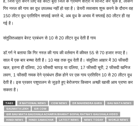
है, जिसे पूरी करने लिए वह कोटा बूंदी जिले के ग्रामीण क्षेत्रों में विजिट कर चुके हैं, लेकिन
गिर नस्ल की गाय का दूध उपलब्ध नहीं हो रहा है। डेयरी व्यवसाय शुरू करने के दौरान वह
150 लीटर दूध प्रतिदिन सप्लाई करते थे, अब दूध के अभाव में सप्लाई 80 लीटर ही रह
गई है।
संतुलितआहार बेस्ट प्रबंधन से 10 से 20 लीटर दूध देती है गाय
डॉ.गर्ग ने बताया कि गिर नस्ल की गाय की वर्तमान में कीमत 55 से 70 हजार रुपए है।
साल में एक बार बच्चा देती है। 10 माह तक दूध देती है। संतुलित आहार में 30 फीसदी
खल, इतना ही दलिया, 20 फीसदी चापड़ या दलिया, 17 फीसदी चूरी, 2 फीसदी खनिज
लवण, 1 फीसदी नमक देने प्रबंधन ठीक होने पर एक गाय प्रतिदिन 10 से 20 लीटर दूध
देती है। इस प्रकार पशुपालन से जुड़ते हुए बेरोजगार किसान अच्छी खासी आय प्राप्त कर
सकता है।
TAGS
# NATIONAL NEWS
COW NEWS
DR MAHENDRA GARG
GAU MATA NEWS
GAUMATA LEKH
GIR COW
GIR GAU MATA GAUSHALA ACHARYA BHARAT GOPAL RATNA'S GAUSHALA VIDEO
HINDI NEWS
HINDI SAMACHAR
LATEST NEWS
NEWS TODAY
WORLD NEWS