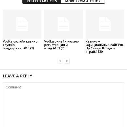
RELATED ARTICLES
MORE FROM AUTHOR
Vodka онлайн казино
Vodka онлайн казино
Казино –
служба
регистрация и
Официальный сайт Pin
поддержки.5016 (2)
вход.6163 (2)
Up Casino Входи и
играй.1530
LEAVE A REPLY