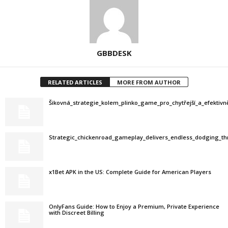
GBBDESK
RELATED ARTICLES
MORE FROM AUTHOR
Šikovná_strategie_kolem_plinko_game_pro_chytřejší_a_efektivn
Strategic_chickenroad_gameplay_delivers_endless_dodging_thr
x1Bet APK in the US: Complete Guide for American Players
OnlyFans Guide: How to Enjoy a Premium, Private Experience
with Discreet Billing