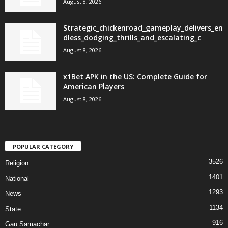
August 8, 2026
Strategic_chickenroad_gameplay_delivers_en
dless_dodging_thrills_and_escalating_c
August 8, 2026
x1Bet APK in the US: Complete Guide for
American Players
August 8, 2026
POPULAR CATEGORY
3526
Religion
1401
National
1293
News
1134
State
916
Gau Samachar