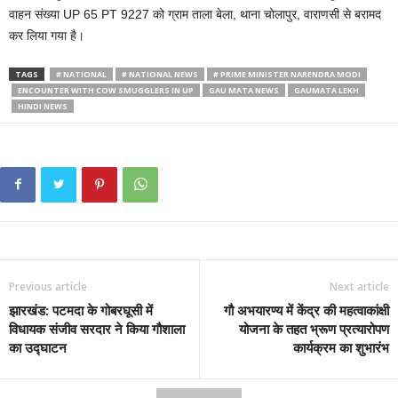
वाहन संख्या UP 65 PT 9227 को ग्राम ताला बेला, थाना चोलापुर, वाराणसी से बरामद
कर लिया गया है।
TAGS
# NATIONAL
# NATIONAL NEWS
# PRIME MINISTER NARENDRA MODI
ENCOUNTER WITH COW SMUGGLERS IN UP
GAU MATA NEWS
GAUMATA LEKH
HINDI NEWS
Previous article
Next article
झारखंड: पटमदा के गोबरघूसी में
गौ अभयारण्य में केंद्र की महत्वाकांक्षी
विधायक संजीव सरदार ने किया गौशाला
योजना के तहत भ्रूण प्रत्यारोपण
का उद्घाटन
कार्यक्रम का शुभारंभ