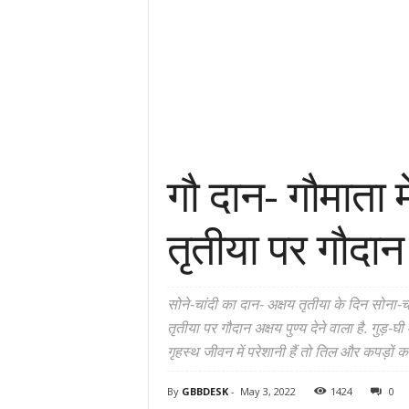
गौ दान- गौमाता म
तृतीया पर गौदान अ
सोने-चांदी का दान- अक्षय तृतीया के दिन सोना-चा
तृतीया पर गौदान अक्षय पुण्य देने वाला है. गुड
गृहस्थ जीवन में परेशानी हैं तो तिल और कपड़ों का
By
GBBDESK
-
May 3, 2022
1424
0