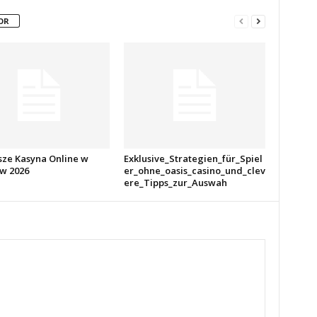
OR
sze Kasyna Online w
Exklusive_Strategien_für_Spiel
 w 2026
er_ohne_oasis_casino_und_clev
ere_Tipps_zur_Auswah