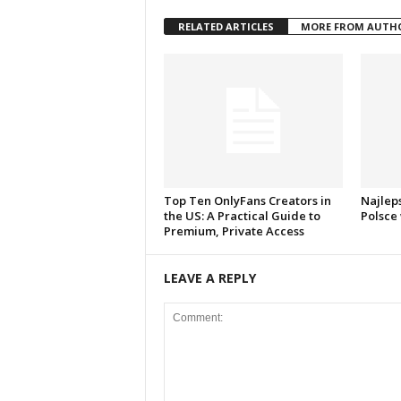
RELATED ARTICLES
MORE FROM AUTH
Top Ten OnlyFans Creators in
Najlep
the US: A Practical Guide to
Polsce
Premium, Private Access
LEAVE A REPLY