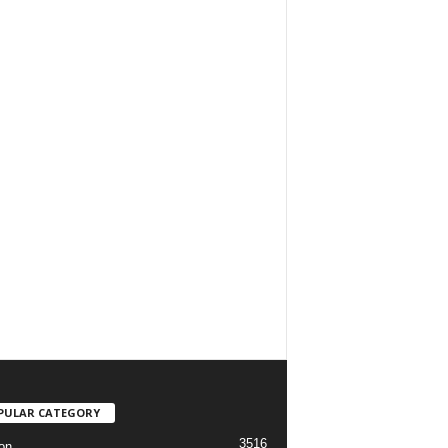
PULAR CATEGORY
3516
on