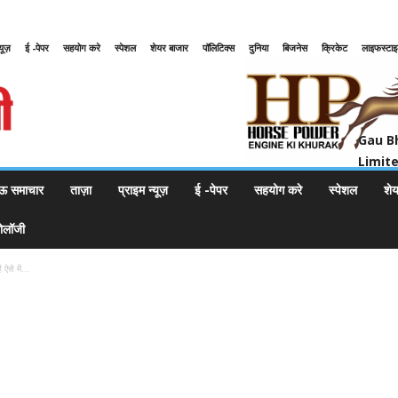
्यूज़
ई -पेपर
सहयोग करे
स्पेशल
शेयर बाजार
पॉलिटिक्स
दुनिया
बिजनेस
क्रिकेट
लाइफस्टा
Gau Bharat Bharati Petroleum Pr
Gau B
Limit
ऊ समाचार
ताज़ा
प्राइम न्यूज़
ई -पेपर
सहयोग करे
स्पेशल
शे
नोलॉजी
ऐसे में...