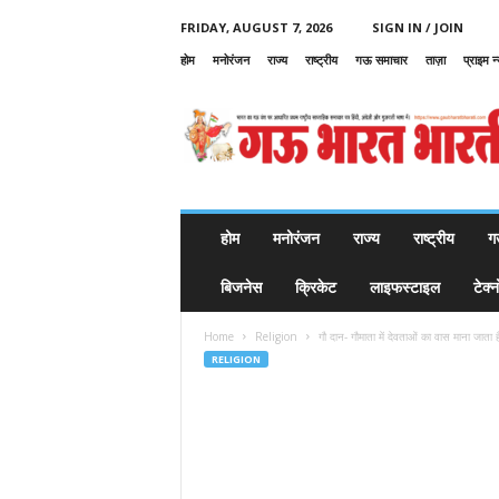
FRIDAY, AUGUST 7, 2026
SIGN IN / JOIN
होम
मनोरंजन
राज्य
राष्ट्रीय
गऊ समाचार
ताज़ा
प्राइम न
G
a
u
B
h
a
r
होम
मनोरंजन
राज्य
राष्ट्रीय
ग
a
t
बिजनेस
क्रिकेट
लाइफस्टाइल
टेक्
B
h
Home
Religion
गौ दान- गौमाता में देवताओं का वास माना जाता है 
a
RELIGION
r
a
t
i