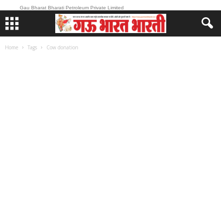
Gau Bharat Bharati Petroleum Private Limited
Home
Tags
Cow donation