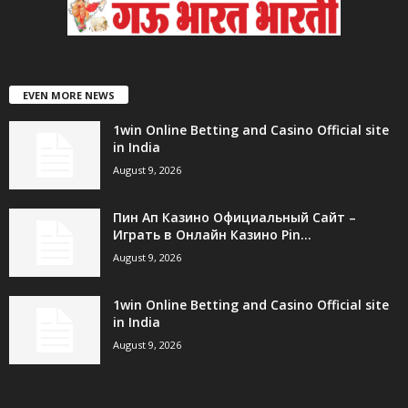
EVEN MORE NEWS
1win Online Betting and Casino Official site
in India
August 9, 2026
Пин Ап Казино Официальный Сайт –
Играть в Онлайн Казино Pin...
August 9, 2026
1win Online Betting and Casino Official site
in India
August 9, 2026