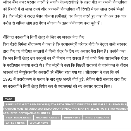
जीवन बीमा कवर प्रदान करती है जबकि पीएमएसबीवाई के तहत मौत या स्थायी विकलांगता
की स्थिति में दो लाख रुपये और अस्थायी विकलांगता की स्थिति में एक लाख रुपये मिलते
हैं। वित्त मंत्री ने अटल पेंशन योजना (एपीवाई) का जिक्र करते हुए कहा कि अब तक चार
करोड़ से अधिक लोग इस पेंशन योजना के तहत पंजीकरण करा चुके हैं।
नीतिगत बदलावों ने निजी क्षेत्र के लिए नए अवसर पैदा किए
वित्त मंत्री निर्मला सीतारमण ने कहा है कि प्रधानमंत्री नरेन्द्र मोदी के नेतृत्व वाली सरकार
द्वारा किए गए नीतिगत बदलावों ने निजी क्षेत्र के लिए नए अवसर पैदा किए हैं। उन्होंने कहा
कि अब निजी क्षेत्र उन वस्तुओं का भी निर्माण कर सकता है जो कभी सिर्फ सार्वजनिक क्षेत्र
के प्रतिष्ठान बनाया करते थे। वित्त मंत्री ने कहा कि पिछली सरकारों के कार्यकाल के दौरान
अवसरों को मैन्यूफैक्चरिंग अवसरों को सीमित रखा गया था। सीतारमण ने कहा कि वर्ष
1991 में उदारीकरण के एलान के बाद कुछ अच्छी चीजें हुई, लेकिन मोदी सरकार द्वारा किए
गए बदलावों ने निजी क्षेत्र विशेष रूप से एमएसएमई को नए अवसर प्रदान किए।
TAGS
# BUSINESS # BIZ # PMSBY # PMJJBY # APY # FINANCE MINISTER # NIRMALA SITHARAMAN #
PRADHAN MANTRI SURAKSHA BIMA YOJANA # PRADHAN MANTRI JEEVAN JYOTI BIMA YOJANA #
ATAL PENSION YOJANA # BUSINESS
# NATIONAL NEWS
GAU MATA NEWS
HINDI NEWS
HINDI SAMACHAR
LATEST NEWS
WORLD NEWS