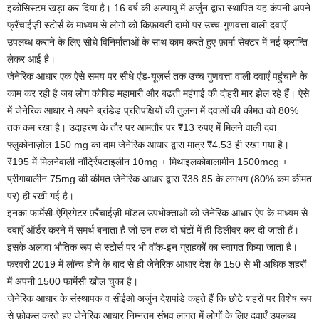
इकोसिस्टम खड़ा कर दिया है। 16 वर्ष की अल्पायु में अर्जुन द्वारा स्थापित यह कंपनी अपने
फ्रैंचाईज़ी स्टोर्स के माध्यम से लोगों को किफ़ायती दामों पर उच्च-गुणवत्ता वाली दवाएँ
उपलब्ध कराने के लिए सीधे विनिर्माताओं के साथ काम करते हुए फ़ार्मा सेक्टर में नई क्रान्ति
लेकर आई है।
जेनेरिक आधार एक ऐसे समय पर सीधे एंड-यूज़र्स तक उच्च गुणवत्ता वाली दवाएँ पहुंचाने के
काम कर रही है जब लोग कोविड महामारी और बढ़ती महंगाई की दोहरी मार झेल रहे हैं। ऐसे
में जेनेरिक आधार ने अपने ब्रांडेड प्रतिपक्षियों की तुलना में दवाओं की कीमत को 80%
तक कम रखा है। उदाहरण के तौर पर आमतौर पर ₹13 रुपए में मिलने वाली दवा
फ्लुकोनाज़ोल 150 mg का दाम जेनेरिक आधार द्वारा मात्र ₹4.53 ही रखा गया है।
₹195 में मिलनेवाली नॉर्ट्रिपटाइलीन 10mg + मिथाइलकोबालामीन 1500mcg +
प्रीगाबालीन 75mg की कीमत जेनेरिक आधार द्वारा ₹38.85 के लगभग (80% कम कीमत
पर) ही रखी गई है।
इनका फार्मेसी-ऐग्रिगेटर फ़्रैंचाईज़ी मॉडल उपभोक्ताओं को जेनेरिक आधार ऐप के माध्यम से
दवाएँ ऑर्डर करने में समर्थ बनाता है जो उन तक दो घंटों में ही डिलीवर कर दी जाती हैं।
इसके अलावा भौतिक रूप से स्टोर्स पर भी वॉक-इन ग्राहकों का स्वागत किया जाता है।
फरवरी 2019 में लॉन्च होने के बाद से ही जेनेरिक आधार देश के 150 से भी अधिक शहरों
में अपनी 1500 फार्मेसी खोल चुका है।
जेनेरिक आधार के संस्थापक व सीईओ अर्जुन देशपांडे कहते हैं कि छोटे शहरों पर विशेष रूप
से फ़ोकस करते हुए जेनेरिक आधार निम्नतम संभव लागत में लोगों के लिए दवाएँ उपलब्ध