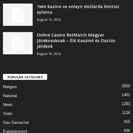
1win kazino və onlayn slotlarda limitsiz
əyləncə
August 10, 2026
Online Casino BetMatch Magyar
Játékosoknak – Élő Kaszinó és Osztós
Játékok
August 10, 2026
POPULAR CATEGORY
3550
Religion
1401
National
1293
News
1134
State
916
Gau Samachar
646
Entertainment