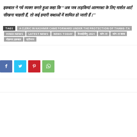
इकबाल ने गर्व व्यक्त करते हुआ कहा कि ‘‘अब जब लड़कियां आत्मरक्षा के लिए मार्शल आर्ट
सीखना चाहती हैं, तो कई हमारी कक्षाओं में शामिल हो जाती हैं।’’
TAGS
A CLERIC IN KASHMIR CAME FORWARD UNDER THE PROTECTION OF THANG-TA
HINDI NEWS
LATEST NEWS
NEWS TODAY
केआईजीयू-2021
थांग-टा
थांग-टा क्लब
मोहम्मद इकबाल
श्रीनगर