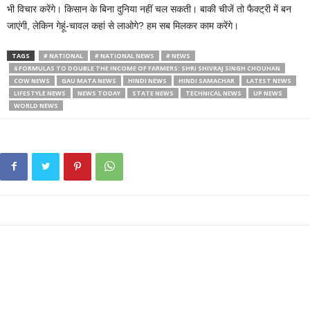
भी विचार करेंगे। किसान के बिना दुनिया नहीं चल सकती। बाकी चीजें तो फैक्ट्री में बन
जाएंगी, लेकिन गेहूं-चावल कहां से लाओगे? हम सब मिलकर काम करेंगे।
TAGS
# NATIONAL
# NATIONAL NEWS
# NEWS
6 FORMULAS TO DOUBLE THE INCOME OF FARMERS: SHRI SHIVRAJ SINGH CHOUHAN
COW NEWS
GAU MATA NEWS
HINDI NEWS
HINDI SAMACHAR
LATEST NEWS
LIFESTYLE NEWS
NEWS TODAY
STATE NEWS
TECHNICAL NEWS
UP NEWS
WORLD NEWS