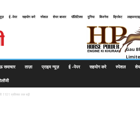
्यूज़
ई -पेपर
सहयोग करे
स्पेशल
शेयर बाजार
पॉलिटिक्स
दुनिया
बिजनेस
क्रिकेट
लाइफस्टा
Gau Bharat Bharati Petroleum Pr
Gau B
Limit
ऊ समाचार
ताज़ा
प्राइम न्यूज़
ई -पेपर
सहयोग करे
स्पेशल
शे
नोलॉजी
बिक्री 1101 प्रतिशत तक बढ़ी