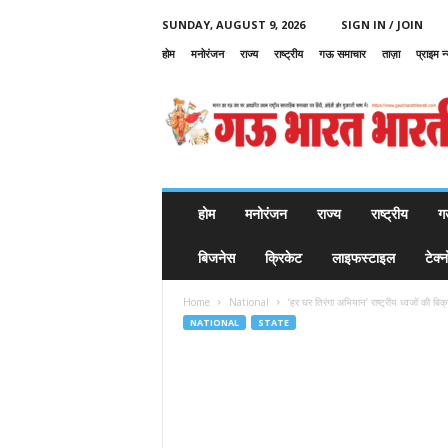
SUNDAY, AUGUST 9, 2026
SIGN IN / JOIN
होम
मनोरंजन
राज्य
राष्ट्रीय
गऊ समाचार
ताज़ा
प्राइम न
G
a
u
B
h
a
r
होम
मनोरंजन
राज्य
राष्ट्रीय
ग
a
t
बिजनेस
क्रिकेट
लाइफस्टाइल
टेक्
B
h
Home
National
‘हर घर तिरंगा अभियान’ राष्ट्रीय ध्वजों की 
a
NATIONAL
STATE
r
a
t
i