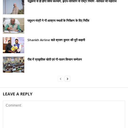
सद्भावना से ही होगा विश्व कल्याण, हृदय-परिवर्तन से राष्ट्र निर्माण -सतपाल जी महाराज
पशुधन मंत्री ने गौ आश्रय स्थलों के निरीक्षण के दिए निर्देश
Shankh Airline वाले श्रवण कुमार की पूरी कहानी
रीवा में प्राकृतिक खेती एवं गौ-पालन किसान सम्मेलन
LEAVE A REPLY