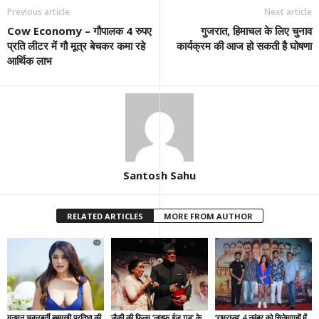
Previous article
Next article
Cow Economy – गौपालक 4 रुपए
गुजरात, हिमाचल के लिए चुनाव
प्रति लीटर में गौ मूत्र बेचकर कमा रहे
कार्यक्रम की आज हो सकती है घोषणा
आर्थिक लाभ
Santosh Sahu
RELATED ARTICLES
MORE FROM AUTHOR
मुनमुन चक्रबर्ती बहुमुखी प्रतिभा की
जैकी की फिल्म ‘लाइफ ईज गुड’ के
‘रामराज्य’ 4 नवंबर को सिनेमागृहों में