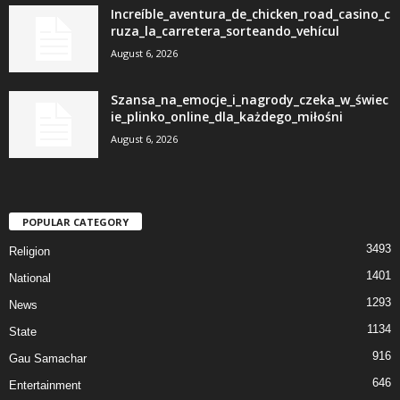
Increíble_aventura_de_chicken_road_casino_c
ruza_la_carretera_sorteando_vehícul
August 6, 2026
Szansa_na_emocje_i_nagrody_czeka_w_świec
ie_plinko_online_dla_każdego_miłośni
August 6, 2026
POPULAR CATEGORY
3493
Religion
1401
National
1293
News
1134
State
916
Gau Samachar
646
Entertainment