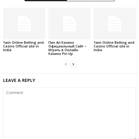
1win Online Betting and
Пин Ап Казино
1win Online Betting and
Casino Official site in
Официальный Сайт –
Casino Official site in
India
Играть в Онлайн
India
Казино Pin Up
LEAVE A REPLY