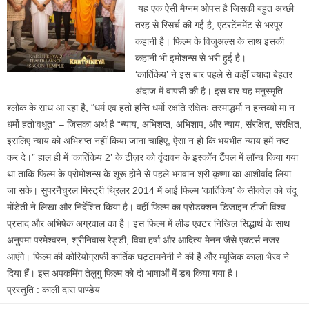
यह एक ऐसी मैग्नम ओपस है जिसकी बहुत अच्छी
तरह से रिसर्च की गई है, एंटरटेंनमेंट से भरपूर
कहानी है। फिल्म के विजुअल्स के साथ इसकी
कहानी भी इमोशन्स से भरी हुई है।
‘कार्तिकेय’ ने इस बार पहले से कहीं ज्यादा बेहतर
अंदाज में वापसी की है। इस बार यह मनुस्मृति
श्लोक के साथ आ रहा है, “धर्म एव हतो हन्ति धर्मो रक्षति रक्षितः तस्माद्धर्मो न हन्तव्यो मा न
धर्मो हतो’वधूत” – जिसका अर्थ है “न्याय, अभिशप्त, अभिशाप; और न्याय, संरक्षित, संरक्षित;
इसलिए न्याय को अभिशप्त नहीं किया जाना चाहिए, ऐसा न हो कि भयभीत न्याय हमें नष्ट
कर दे।” हाल ही में ‘कार्तिकेय 2’ के टीज़र को वृंदावन के इस्कॉन टैंपल में लॉन्च किया गया
था ताकि फिल्म के प्रोमोशन्स के शूरू होने से पहले भगवान श्री कृष्णा का आशीर्वाद लिया
जा सके। सुपरनैचुरल मिस्ट्री थ्रिलर 2014 में आई फिल्म ‘कार्तिकेय’ के सीक्वेल को चंदू
मोंडेती ने लिखा और निर्देशित किया है। वहीं फिल्म का प्रोडक्शन डिजाइन टीजी विश्व
प्रसाद और अभिषेक अग्रवाल का है। इस फिल्म में लीड एक्टर निखिल सिद्धार्थ के साथ
अनुपमा परमेश्वरन, श्रीनिवास रेड्डी, विवा हर्षा और आदित्य मेनन जैसे एक्टर्स नजर
आएंगे। फिल्म की कोरियोग्राफी कार्तिक घट्टामनेनी ने की है और म्यूजिक काला भैरव ने
दिया हैं। इस अपकमिंग तेलुगु फिल्म को दो भाषाओं में डब किया गया है।
प्रस्तुति : काली दास पाण्डेय