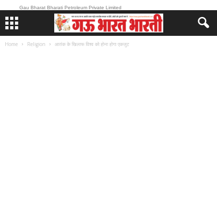
Gau Bharat Bharati Petroleum Private Limited
Home
Religion
आतंक के खिलाफ विश्व को होना होगा एकजुट