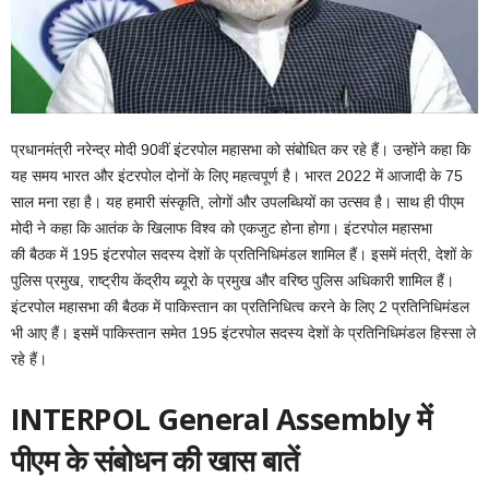
प्रधानमंत्री नरेन्द्र मोदी 90वीं इंटरपोल महासभा को संबोधित कर रहे हैं। उन्होंने कहा कि
यह समय भारत और इंटरपोल दोनों के लिए महत्वपूर्ण है। भारत 2022 में आजादी के 75
साल मना रहा है। यह हमारी संस्कृति, लोगों और उपलब्धियों का उत्सव है। साथ ही पीएम
मोदी ने कहा कि आतंक के खिलाफ विश्व को एकजुट होना होगा। इंटरपोल महासभा
की बैठक में 195 इंटरपोल सदस्य देशों के प्रतिनिधिमंडल शामिल हैं। इसमें मंत्री, देशों के
पुलिस प्रमुख, राष्ट्रीय केंद्रीय ब्यूरो के प्रमुख और वरिष्ठ पुलिस अधिकारी शामिल हैं।
इंटरपोल महासभा की बैठक में पाकिस्तान का प्रतिनिधित्व करने के लिए 2 प्रतिनिधिमंडल
भी आए हैं। इसमें पाकिस्तान समेत 195 इंटरपोल सदस्य देशों के प्रतिनिधिमंडल हिस्सा ले
रहे हैं।
INTERPOL General Assembly में
पीएम के संबोधन की खास बातें