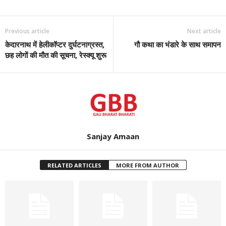
Previous article
Next article
केदारनाथ में हेलीकॉप्टर दुर्घटनाग्रस्त,
गौ कथा का भंडारे के साथ समापन
छह लोगों की मौत की सूचना, रेस्‍क्‍यू शुरू
Sanjay Amaan
RELATED ARTICLES
MORE FROM AUTHOR