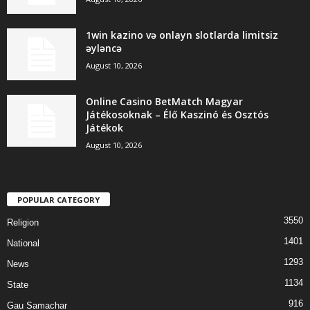
1win kazino və onlayn slotlarda limitsiz
əyləncə
August 10, 2026
Online Casino BetMatch Magyar
Játékosoknak – Élő Kaszinó és Osztós
Játékok
August 10, 2026
POPULAR CATEGORY
3550
Religion
1401
National
1293
News
1134
State
916
Gau Samachar