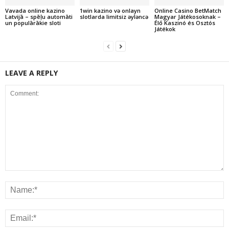
Vavada online kazino
1win kazino və onlayn
Online Casino BetMatch
Latvijā – spēļu automāti
slotlarda limitsiz əyləncə
Magyar Játékosoknak –
un populārākie sloti
Élő Kaszinó és Osztós
Játékok
LEAVE A REPLY