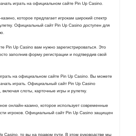
начать играть на официальном сайте Pin Up Casino.
-казино, которое предлагает игрокам широкий спектр
рулетку. Официальный сайт Pin Up Casino доступен для
ю.
е Pin Up Casino вам нужно зарегистрироваться. Это
осто заполнив форму регистрации и подтвердив свой
играть на официальном сайте Pin Up Casino. Вы можете
начать играть. Официальный сайт Pin Up Casino
, включая слоты, карточные игры и рулетку.
жное онлайн-казино, которое использует современные
сти игроков. Официальный сайт Pin Up Casino защищен
 Casino, то вы на правом пути. В этом руководстве мы