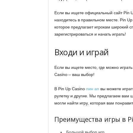
Если вы ищете официальный сайт Pin Up
находитесь в правильном месте. Pin Up
которое предлагает игрокам широкий спе
зарегистрироваться и начать играть!
Входи и играй
Если вы ищете место, где можно играть
Casino – ваш выбор!
В Pin Up Casino
пин ап
вы можете играть
рулетку и другие. Мы предлагаем вам ш
могли найти игру, которая вам понравит
Преимущества игры в Pi
Большой выбор игр