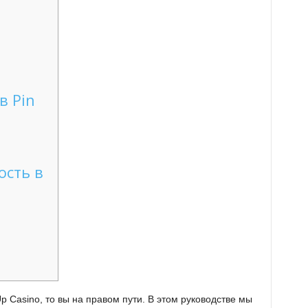
в Pin
ость в
 Casino, то вы на правом пути. В этом руководстве мы