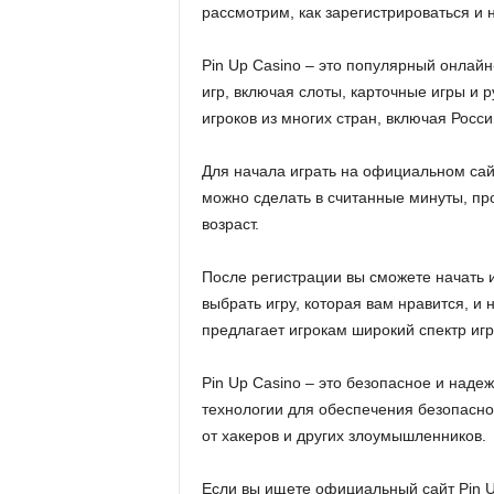
рассмотрим, как зарегистрироваться и 
Pin Up Casino – это популярный онлайн
игр, включая слоты, карточные игры и 
игроков из многих стран, включая Росси
Для начала играть на официальном сайт
можно сделать в считанные минуты, пр
возраст.
После регистрации вы сможете начать 
выбрать игру, которая вам нравится, и 
предлагает игрокам широкий спектр игр
Pin Up Casino – это безопасное и наде
технологии для обеспечения безопасно
от хакеров и других злоумышленников.
Если вы ищете официальный сайт Pin Up