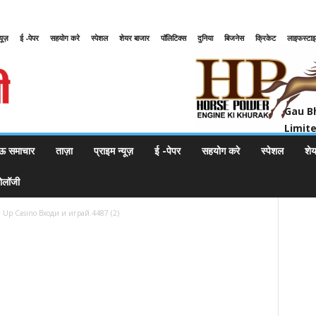
्यूज़
ई -पेपर
सहयोग करे
स्पेशल
शेयर बाजार
पॉलिटिक्स
दुनिया
बिजनेस
क्रिकेट
लाइफस्टा
Gau Bharat Bharati Petroleum Pr
Gau B
Limit
ऊ समाचार
ताज़ा
प्राइम न्यूज़
ई -पेपर
सहयोग करे
स्पेशल
शे
नोलॉजी
Up Casino Входи и играй.4487 (2)