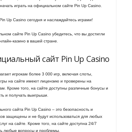
 начать играть на официальном сайте Pin Up Casino.
in Up Casino сегодня и наслаждайтесь играми!
ном сайте Pin Up Casino убедитесь, что вы достигли
нлайн-казино в вашей стране.
циальный сайт Pin Up Casino
гает игрокам более 3 000 игр, включая слоты,
 игры на сайте имеют лицензию и проверены на
м. Кроме того, на сайте доступны различные бонусы и
ать и получать выигрыши.
ого сайта Pin Up Casino – это безопасность и
ов защищены и не будут использоваться для любых
луг на сайте. Кроме того, на сайте доступна 24/7
ть любые вопросы и проблемы.