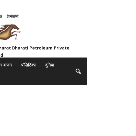
इल
टेक्नोलॉजी
ivate Limited
harat Bharati Petroleum Private
ed
यर बाजार
पॉलिटिक्स
दुनिया