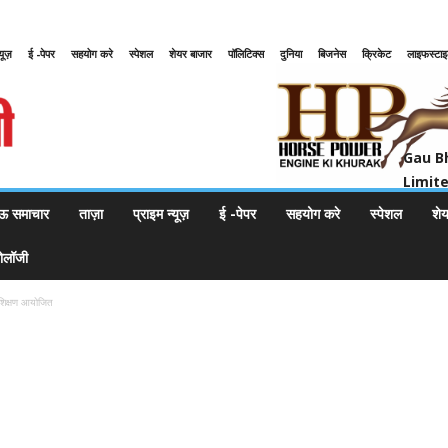
्यूज़
ई -पेपर
सहयोग करे
स्पेशल
शेयर बाजार
पॉलिटिक्स
दुनिया
बिजनेस
क्रिकेट
लाइफस्टा
Gau Bharat Bharati Petroleum Pr
Gau B
Limit
ऊ समाचार
ताज़ा
प्राइम न्यूज़
ई -पेपर
सहयोग करे
स्पेशल
शे
नोलॉजी
रशिक्षण आयोजित