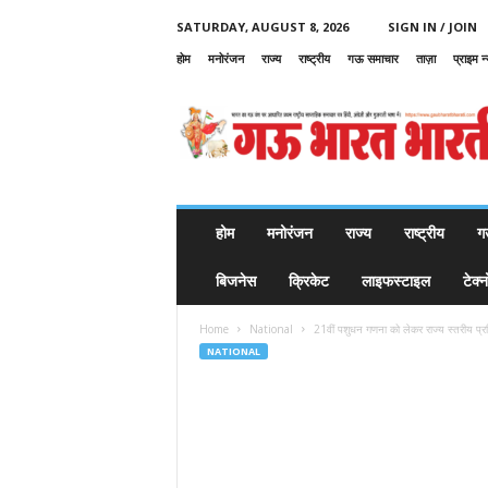
SATURDAY, AUGUST 8, 2026
SIGN IN / JOIN
होम
मनोरंजन
राज्य
राष्ट्रीय
गऊ समाचार
ताज़ा
प्राइम न
G
a
u
B
h
a
r
होम
मनोरंजन
राज्य
राष्ट्रीय
ग
a
t
बिजनेस
क्रिकेट
लाइफस्टाइल
टेक्
B
h
Home
National
21वीं पशुधन गणना को लेकर राज्य स्तरीय प्
a
NATIONAL
r
a
t
i