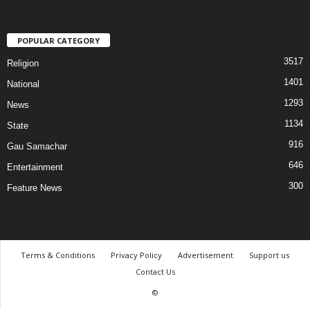
POPULAR CATEGORY
3517
Religion
1401
National
1293
News
1134
State
916
Gau Samachar
646
Entertainment
300
Feature News
Terms & Conditions
Privacy Policy
Advertisement
Support us
Contact Us
©