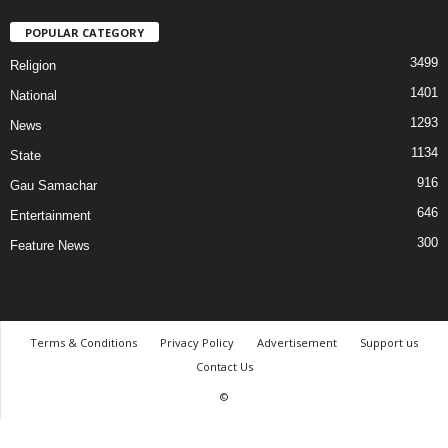
POPULAR CATEGORY
3499
Religion
1401
National
1293
News
1134
State
916
Gau Samachar
646
Entertainment
300
Feature News
Terms & Conditions
Privacy Policy
Advertisement
Support us
Contact Us
©