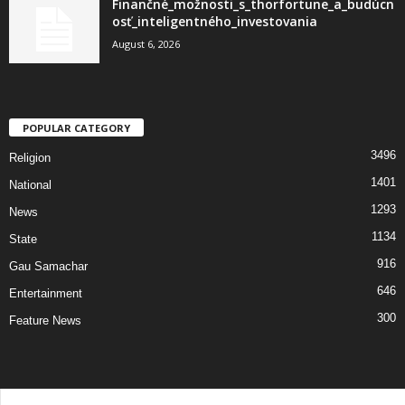
Finančné_možnosti_s_thorfortune_a_budúcn
osť_inteligentného_investovania
August 6, 2026
POPULAR CATEGORY
3496
Religion
1401
National
1293
News
1134
State
916
Gau Samachar
646
Entertainment
300
Feature News