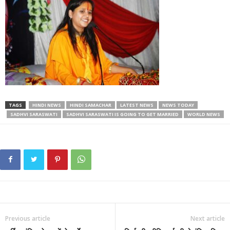
TAGS
HINDI NEWS
HINDI SAMACHAR
LATEST NEWS
NEWS TODAY
SADHVI SARASWATI
SADHVI SARASWATI IS GOING TO GET MARRIED
WORLD NEWS
Previous article
Next article