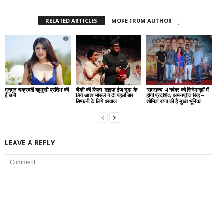
RELATED ARTICLES
MORE FROM AUTHOR
मुनमुन चक्रबर्ती बहुमुखी प्रतिभा की
जैकी की फिल्म ‘लाइफ ईज गुड’ के
‘रामराज्य’ 4 नवंबर को सिनेमागृहों में
है धनी
लिये आशा भोसले ने दी पहली बार
होगी प्रदर्शित, अमनप्रीत सिंह –
सिम्फनी के लिये आवाज
शोभिता राणा की है मुख्य भूमिका
LEAVE A REPLY