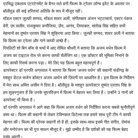
प्रसिद्ध एकलव्य एंटरटेनमेंट के बैनर तले बनी फिल्म के ट्रेलर लॉन्च इवेंट के अवसर पर
बॉलीवुड की कई हस्तियां अतिथि के रूप में मौजूद रहीं।
मॉडल एक्टर ज़ुल्फ़ी सय्यद, मॉडल शावर अली, संगीतकार अंजन भट्टाचार्य, एक्टर पंकज
बेरी, एम सलीम, राजकुमार कनौजिया, ज़ैद, आनंद, लियाकत, संतोख सिंह सहित सभी
मेहमानों का दुष्यंत प्रताप सिंह ने शुक्रिया अदा किया। ज़ुल्फ़ी सय्यद, शावर अली ने बताया
कि फ़िल्म का ट्रेलर और गाने काफी अच्छे हैं।
रियलिटी शो बिग बॉस से चर्चा में आए रोमिल चौधरी ने बताया कि अजय वर्धन फ़िल्म में
अजय का टाइटल रोल प्ले करना काफी चैलेंजिंग था। एक डॉक्टर की भूमिका निभाने के
लिए काफी रिसर्च करना पड़ा। मेरे लिए यह फ़िल्म बहुत महत्वपूर्ण है।
डायरेक्टर डॉ प्रगति अग्रवाल ने बताया कि फिल्म ‘अजय वर्धन’ की कहानी चंडीगढ़ के
मशहूर डेंटल सर्जन डॉक्टर अजय आर्यन की ज़िंदगी पर आधारित है। इस फ़िल्म के निर्देशन
में मेरा साथ अमित असीम ने दिया है। बॉलीवुड के मशहूर डायरेक्टर दुष्यंत प्रताप सिंह के
हम शुक्रगुजार हैं कि उनके सुपरविज़न में फ़िल्म ने बेहतर रूप लिया है। उन्होंने 3 गानों को
डायरेक्ट भी किया है।
डॉ प्रगति अग्रवाल ने आगे कहा कि फिल्म अजय वर्धन को निर्देशित करना सबसे चुनौतीपूर्ण
काम था। फिल्म की कहानी से लेकर टेक्निकल डिटेल्स तक हमारे साथ पूरी टीम ने काफी
मेहनत की। फिल्म की प्रेरक कहानी तो है ही, इसके साथ-साथ इसमे गीत संगीत, रोमांस
और मनोरंजन का भी पूरा साधन मौजूद है। मुझे उम्मीद है कि दर्शकों को यह फिल्म बेहद
पसंद आएगी।