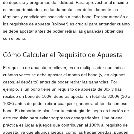
de depósito y programas de fidelidad. Para aprovechar al máximo
estas oportunidades, es fundamental leer detenidamente los
términos y condiciones asociados a cada bono. Prestar atención a
los requisitos de apuesta (rollover) es crucial para entender cuánto
se debe apostar antes de poder retirar las ganancias obtenidas
con el bono.
Cómo Calcular el Requisito de Apuesta
El requisito de apuesta, o rollover, es un multiplicador que indica
cuántas veces se debe apostar el monto del bono (y, en algunos
casos, el depósito) antes de poder retirar las ganancias. Por
ejemplo, si un bono tiene un requisito de apuesta de 30x y has
recibido un bono de 100€, deberás apostar un total de 3000€ (30 x
100€) antes de poder retirar cualquier ganancia obtenida con ese
bono. Es importante planificar tu estrategia de juego en función de
este requisito para evitar sorpresas desagradables. Una buena
práctica es jugar a juegos que contribuyan al 100% al requisito de
apuesta, ya que algunos juegos, como las tragamonedas, pueden