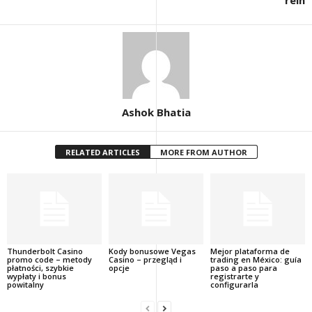
rein
Ashok Bhatia
RELATED ARTICLES
MORE FROM AUTHOR
Thunderbolt Casino
Kody bonusowe Vegas
Mejor plataforma de
promo code – metody
Casino – przegląd i
trading en México: guía
płatności, szybkie
opcje
paso a paso para
wypłaty i bonus
registrarte y
powitalny
configurarla