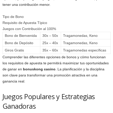
tener una contribución menor.
Tipo de Bono
Requisito de Apuesta Típico
Juegos con Contribución al 100%
Bono de Bienvenida
30x – 50x
Tragamonedas, Keno
Bono de Depósito
25x – 40x
Tragamonedas, Keno
Giros Gratis
35x – 60x
Tragamonedas específicas
Comprender las diferentes opciones de bonos y cómo funcionan
los requisitos de apuesta te permitirá maximizar tus oportunidades
de ganar en
bonuskong casino
. La planificación y la disciplina
son clave para transformar una promoción atractiva en una
ganancia real.
Juegos Populares y Estrategias
Ganadoras