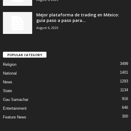
Mejor plataforma de trading en México:
guía paso a paso para...
August 6, 2026
POPULAR CATEGORY
3499
Religion
1401
National
1293
News
1134
State
916
Gau Samachar
646
Entertainment
300
Feature News