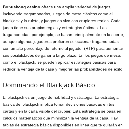
Bonuskong casino
ofrece una amplia variedad de juegos,
incluyendo tragamonedas, juegos de mesa clásicos como el
blackjack y la ruleta, y juegos en vivo con crupieres reales. Cada
juego tiene sus propias reglas y estrategias óptimas. Las
tragamonedas, por ejemplo, se basan principalmente en la suerte,
aunque algunos jugadores prefieren seleccionar tragamonedas
con un alto porcentaje de retorno al jugador (RTP) para aumentar
sus posibilidades de ganar a largo plazo. En los juegos de mesa,
como el blackjack, se pueden aplicar estrategias básicas para
reducir la ventaja de la casa y mejorar las probabilidades de éxito.
Dominando el Blackjack Básico
El blackjack es un juego de habilidad y estrategia. La estrategia
básica del blackjack implica tomar decisiones basadas en tus
cartas y en la carta visible del crupier. Esta estrategia se basa en
cálculos matemáticos que minimizan la ventaja de la casa. Hay
tablas de estrategia básica disponibles en línea que te guiarán en