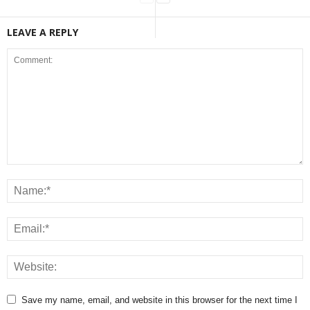
LEAVE A REPLY
Save my name, email, and website in this browser for the next time I