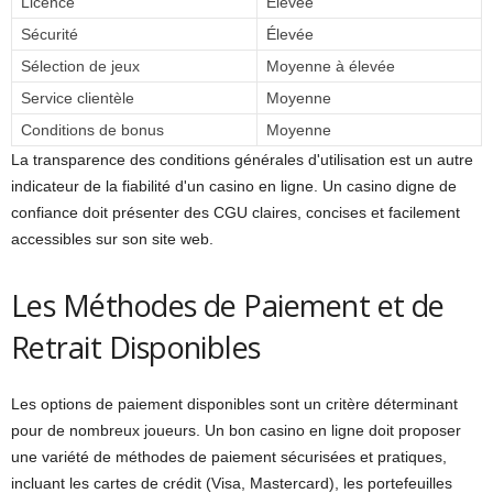
Licence
Élevée
Sécurité
Élevée
Sélection de jeux
Moyenne à élevée
Service clientèle
Moyenne
Conditions de bonus
Moyenne
La transparence des conditions générales d'utilisation est un autre
indicateur de la fiabilité d'un casino en ligne. Un casino digne de
confiance doit présenter des CGU claires, concises et facilement
accessibles sur son site web.
Les Méthodes de Paiement et de
Retrait Disponibles
Les options de paiement disponibles sont un critère déterminant
pour de nombreux joueurs. Un bon casino en ligne doit proposer
une variété de méthodes de paiement sécurisées et pratiques,
incluant les cartes de crédit (Visa, Mastercard), les portefeuilles