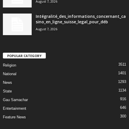
August 7, 2026
Intégralité_des_informations_concernant_ca
sino_en_ligne_suisse_legal_pour_déb
August 7, 2026
POPULAR CATEGORY
3511
Religion
1401
National
1293
News
1134
State
916
Gau Samachar
646
Entertainment
300
Feature News