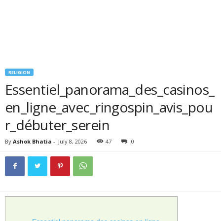
RELIGION
Essentiel_panorama_des_casinos_
en_ligne_avec_ringospin_avis_pou
r_débuter_serein
By
Ashok Bhatia
-
July 8, 2026
47
0