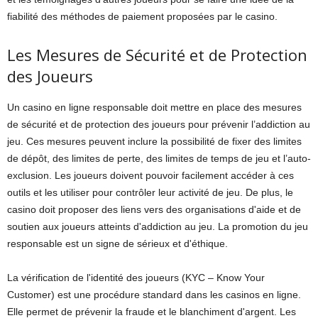
fiabilité des méthodes de paiement proposées par le casino.
Les Mesures de Sécurité et de Protection
des Joueurs
Un casino en ligne responsable doit mettre en place des mesures
de sécurité et de protection des joueurs pour prévenir l’addiction au
jeu. Ces mesures peuvent inclure la possibilité de fixer des limites
de dépôt, des limites de perte, des limites de temps de jeu et l’auto-
exclusion. Les joueurs doivent pouvoir facilement accéder à ces
outils et les utiliser pour contrôler leur activité de jeu. De plus, le
casino doit proposer des liens vers des organisations d'aide et de
soutien aux joueurs atteints d'addiction au jeu. La promotion du jeu
responsable est un signe de sérieux et d'éthique.
La vérification de l'identité des joueurs (KYC – Know Your
Customer) est une procédure standard dans les casinos en ligne.
Elle permet de prévenir la fraude et le blanchiment d'argent. Les