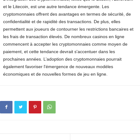
et le Litecoin, est une autre tendance émergente. Les
cryptomonnaies offrent des avantages en termes de sécurité, de
confidentialité et de rapidité des transactions. De plus, elles
permettent aux joueurs de contourner les restrictions bancaires et
les frais de transaction élevés. De nombreux casinos en ligne
commencent à accepter les cryptomonnaies comme moyen de
paiement, et cette tendance devrait s'accentuer dans les
prochaines années. L’adoption des cryptomonnaies pourrait
également favoriser l'émergence de nouveaux modèles
économiques et de nouvelles formes de jeu en ligne.