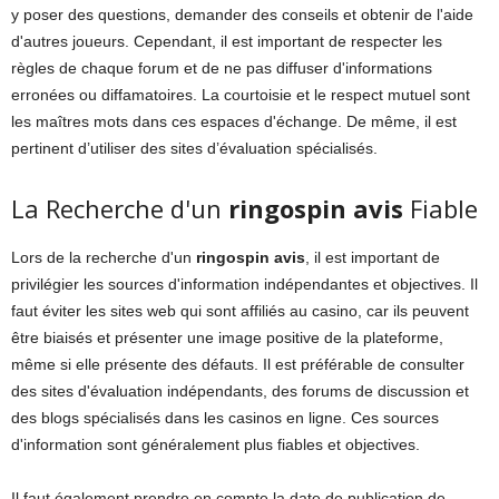
y poser des questions, demander des conseils et obtenir de l'aide
d'autres joueurs. Cependant, il est important de respecter les
règles de chaque forum et de ne pas diffuser d'informations
erronées ou diffamatoires. La courtoisie et le respect mutuel sont
les maîtres mots dans ces espaces d'échange. De même, il est
pertinent d’utiliser des sites d’évaluation spécialisés.
La Recherche d'un
ringospin avis
Fiable
Lors de la recherche d'un
ringospin avis
, il est important de
privilégier les sources d'information indépendantes et objectives. Il
faut éviter les sites web qui sont affiliés au casino, car ils peuvent
être biaisés et présenter une image positive de la plateforme,
même si elle présente des défauts. Il est préférable de consulter
des sites d'évaluation indépendants, des forums de discussion et
des blogs spécialisés dans les casinos en ligne. Ces sources
d'information sont généralement plus fiables et objectives.
Il faut également prendre en compte la date de publication de