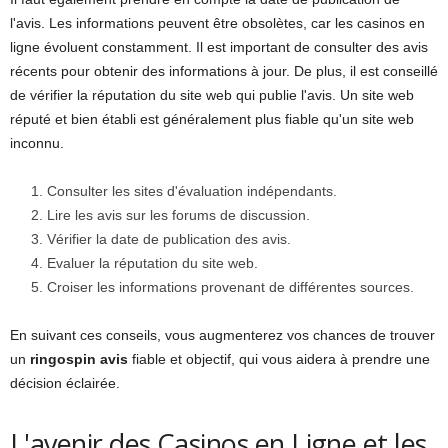
l'avis. Les informations peuvent être obsolètes, car les casinos en
ligne évoluent constamment. Il est important de consulter des avis
récents pour obtenir des informations à jour. De plus, il est conseillé
de vérifier la réputation du site web qui publie l'avis. Un site web
réputé et bien établi est généralement plus fiable qu'un site web
inconnu.
Consulter les sites d'évaluation indépendants.
Lire les avis sur les forums de discussion.
Vérifier la date de publication des avis.
Evaluer la réputation du site web.
Croiser les informations provenant de différentes sources.
En suivant ces conseils, vous augmenterez vos chances de trouver
un
ringospin avis
fiable et objectif, qui vous aidera à prendre une
décision éclairée.
L'avenir des Casinos en Ligne et les