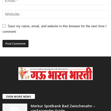
Save my name, email, and website in this browser for the next time I
comment.
EVEN MORE NEWS
Merkur Spielbank Bad Zwischenahn –
umfassender Guide