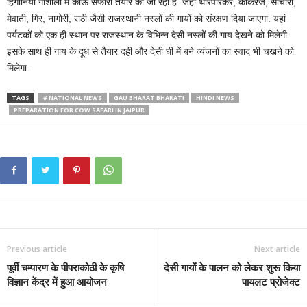
हिंगोनिया गोशाला में काऊ सफारी तैयार की जा रही है. जहां थारपारकर, कांकरेज, सांचोरी,
मेवाती, गिर, नागोरी, राठी जैसी राजस्थानी नस्लों की गायों को संरक्षण दिया जाएगा. यहां
पर्यटकों को एक ही स्थान पर राजस्थान के विभिन्न देसी नस्लों की गाय देखने को मिलेगी.
इसके साथ ही गाय के दूध से तैयार दही और देसी घी में बने व्यंजनों का स्वाद भी चखने को
मिलेगा.
TAGS
# NATIONAL NEWS
GAU BHARAT BHARATI
HINDI NEWS
PREPARATION FOR COW SAFARI IN JAIPUR
Previous article
Next article
पूर्वी चम्पारण के पीपराकोठी के कृषि
देसी गायों के पालन को लेकर शुरू किया
विज्ञान केंद्र में हुआ आयोजन
पायलट प्रोजेक्ट