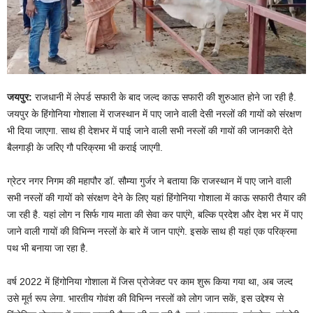
जयपुर:
राजधानी में लेपर्ड सफारी के बाद जल्द काऊ सफारी की शुरुआत होने जा रही है.
जयपुर के हिंगोनिया गोशाला में राजस्थान में पाए जाने वाली देसी नस्लों की गायों को संरक्षण
भी दिया जाएगा. साथ ही देशभर में पाई जाने वाली सभी नस्लों की गायों की जानकारी देते
बैलगाड़ी के जरिए गौ परिक्रमा भी कराई जाएगी.
ग्रेटर नगर निगम की महापौर डॉ. सौम्या गुर्जर ने बताया कि राजस्थान में पाए जाने वाली
सभी नस्लों की गायों को संरक्षण देने के लिए यहां हिंगोनिया गोशाला में काऊ सफारी तैयार की
जा रही है. यहां लोग न सिर्फ गाय माता की सेवा कर पाएंगे, बल्कि प्रदेश और देश भर में पाए
जाने वाली गायों की विभिन्न नस्लों के बारे में जान पाएंगे. इसके साथ ही यहां एक परिक्रमा
पथ भी बनाया जा रहा है.
वर्ष 2022 में हिंगोनिया गोशाला में जिस प्रोजेक्ट पर काम शुरू किया गया था, अब जल्द
उसे मूर्त रूप लेगा. भारतीय गोवंश की विभिन्न नस्लों को लोग जान सकें, इस उद्देश्य से