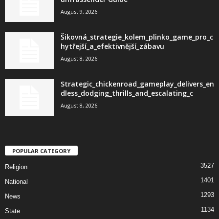
August 9, 2026
Šikovná_strategie_kolem_plinko_game_pro_c
hytřejší_a_efektivnější_zábavu
August 8, 2026
Strategic_chickenroad_gameplay_delivers_en
dless_dodging_thrills_and_escalating_c
August 8, 2026
POPULAR CATEGORY
3527
Religion
1401
National
1293
News
1134
State