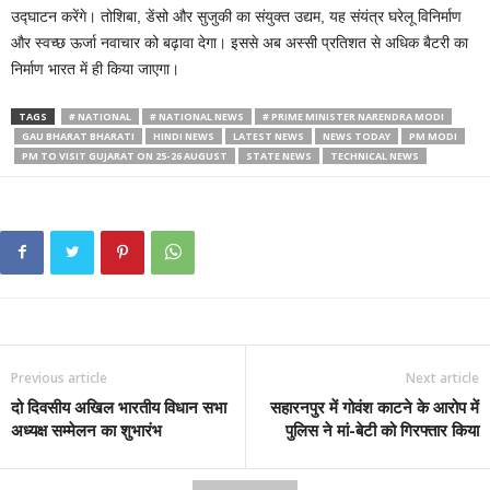
उद्घाटन करेंगे। तोशिबा, डेंसो और सुजुकी का संयुक्त उद्यम, यह संयंत्र घरेलू विनिर्माण
और स्वच्छ ऊर्जा नवाचार को बढ़ावा देगा। इससे अब अस्सी प्रतिशत से अधिक बैटरी का
निर्माण भारत में ही किया जाएगा।
TAGS
# NATIONAL
# NATIONAL NEWS
# PRIME MINISTER NARENDRA MODI
GAU BHARAT BHARATI
HINDI NEWS
LATEST NEWS
NEWS TODAY
PM MODI
PM TO VISIT GUJARAT ON 25-26 AUGUST
STATE NEWS
TECHNICAL NEWS
Previous article
Next article
दो दिवसीय अखिल भारतीय विधान सभा
सहारनपुर में गोवंश काटने के आरोप में
अध्यक्ष सम्मेलन का शुभारंभ
पुलिस ने मां-बेटी को गिरफ्तार किया