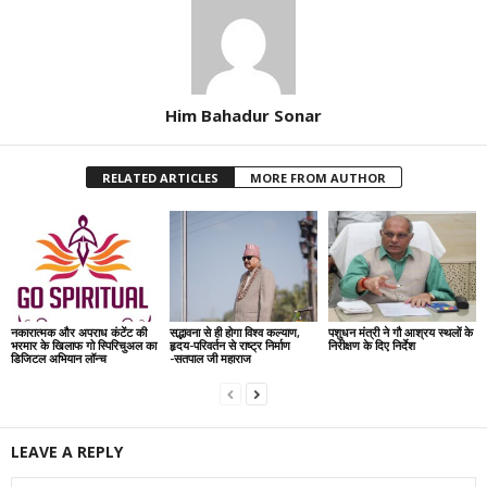
Him Bahadur Sonar
RELATED ARTICLES
MORE FROM AUTHOR
नकारात्मक और अपराध कंटेंट की
सद्भावना से ही होगा विश्व कल्याण,
पशुधन मंत्री ने गौ आश्रय स्थलों के
भरमार के खिलाफ गो स्पिरिचुअल का
हृदय-परिवर्तन से राष्ट्र निर्माण
निरीक्षण के दिए निर्देश
डिजिटल अभियान लॉन्च
-सतपाल जी महाराज
LEAVE A REPLY