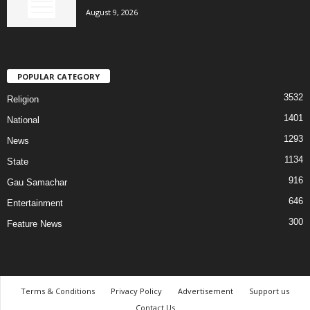
August 9, 2026
POPULAR CATEGORY
3532
Religion
1401
National
1293
News
1134
State
916
Gau Samachar
646
Entertainment
300
Feature News
Terms & Conditions
Privacy Policy
Advertisement
Support us
Contact Us