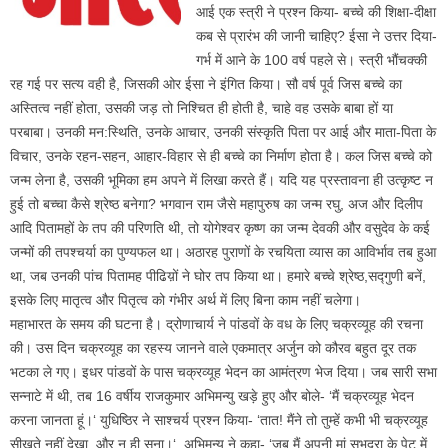
आई एक स्त्री ने प्रश्न किया- बच्चे की शिक्षा-दीक्षा
कब से प्रारंभ की जानी चाहिए? ईसा ने उत्तर दिया-
गर्भ में आने के 100 वर्ष पहले से। स्त्री भौंचक्की
रह गई पर सत्य वही है, जिसकी ओर ईसा ने इंगित किया। सौ वर्ष पूर्व जिस बच्चे का
अस्तित्व नहीं होता, उसकी जड़ तो निश्चित ही होती है, चाहे वह उसके बाबा हों या
परबाबा। उनकी मन:स्थिति, उनके आचार, उनकी संस्कृति पिता पर आई और माता-पिता के
विचार, उनके रहन-सहन, आहार-विहार से ही बच्चे का निर्माण होता है। कल जिस बच्चे को
जन्म लेना है, उसकी भूमिका हम अपने में लिखा करते हैं। यदि यह प्रस्तावना ही उत्कृष्ट न
हुई तो बच्चा कैसे श्रेष्ठ बनेगा? भगवान राम जैसे महापुरुष का जन्म रघु, अज और दिलीप
आदि पितामहों के तप की परिणति थी, तो योगेश्वर कृष्ण का जन्म देवकी और वसुदेव के कई
जन्मों की तपश्चर्या का पुण्यफल था। अठारह पुराणों के रचयिता व्यास का आविर्भाव तब हुआ
था, जब उनकी पांच पितामह पीढिय़ों ने घोर तप किया था। हमारे बच्चे श्रेष्ठ,सद्गुणी बनें,
इसके लिए मातृत्व और पितृत्व को गंभीर अर्थ में लिए बिना काम नहीं चलेगा।
महाभारत के समय की घटना है। द्रोणाचार्य ने पांडवों के वध के लिए चक्रव्यूह की रचना
की। उस दिन चक्रव्यूह का रहस्य जानने वाले एकमात्र अर्जुन को कौरव बहुत दूर तक
भटका ले गए। इधर पांडवों के पास चक्रव्यूह भेदन का आमंत्रण भेज दिया। जब सारी सभा
सन्नाटे में थी, तब 16 वर्षीय राजकुमार अभिमन्यु खड़े हुए और बोले- ‘मैं चक्रव्यूह भेदन
करना जानता हूं।‘ युधिष्ठिर ने साश्चर्य प्रश्न किया- ‘तात! मैंने तो तुम्हें कभी भी चक्रव्यूह
सीखते नहीं देखा, और न ही सुना।‘ अभिमन्यु ने कहा- ‘जब मैं अपनी मां सुभद्रा के पेट में