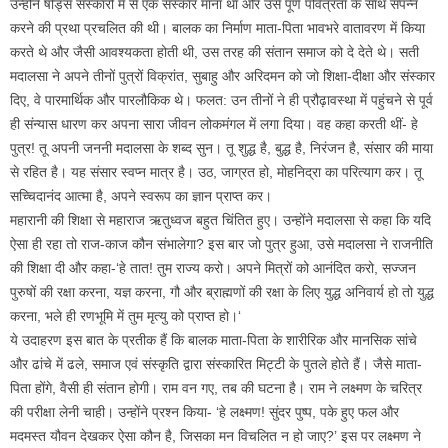
उन्होंने षोड्स संस्कारों में से एक संस्कार माना था और उसे पूर्ण पवित्रता के साथ संपन्न
करने की प्रथा प्रचलित की थी। बालक का निर्माण माता-पिता भावभरे वातावरण में किया
करते थे और जैसी आवश्यकता होती थी, उस तरह की संतान समाज को दे देते थे। सती
मदालसा ने अपने तीनों पुत्रों विक्रांत, सुबाहु और अरिदमन को जो शिक्षा-दीक्षा और संस्कार
दिए, वे पारमार्थिक और पारलौकिक थे। फलत: उन तीनों ने ही प्रौढ़ावस्था में पहुंचने से पूर्व
ही संन्यास धारण कर अपना सारा जीवन लोकमंगल में लगा दिया। वह कहा करती थीं- हे
पुत्र! तू अपनी जननी मदालसा के शब्द सुन। तू शुद्ध है, बुद्ध है, निरंजन है, संसार की माया
से रहित है। यह संसार स्वप्न मात्र है। उठ, जाग्रत हो, मोहनिद्रा का परित्याग कर। तू
सच्चिदानंद आत्मा है, अपने स्वरूप का ज्ञान प्राप्त कर।
महारानी की शिक्षा से महाराज ऋतुध्वज बहुत चिंतित हुए। उन्होंने मदालसा से कहा कि यदि
ऐसा ही रहा तो राज-काज कौन संभालेगा? इस बार जो पुत्र हुआ, उसे मदालसा ने राजनीति
की शिक्षा दी और कहा-‘हे तात! तुम राज्य करो। अपने मित्रों को आनंदित करो, सज्जन
पुरुषों की रक्षा करना, यज्ञ करना, गौ और ब्राह्मणों की रक्षा के लिए युद्ध अनिवार्य हो तो युद्ध
करना, भले ही रणभूमि में तुम मृत्यु को प्राप्त हो।‘
ये उदाहरण इस बात के प्रतीक हैं कि बालक माता-पिता के शारीरिक और मानसिक सांचे
और ढांचे में ढले, समाज एवं संस्कृति द्वारा संस्कारित मिट्टी के पुतले होते हैं। जैसे माता-
पिता होंगे, वैसी ही संतान होगी। राम वन गए, तब की घटना है। राम ने लक्ष्मण के चरित्र
की परीक्षा लेनी चाही। उन्होंने प्रश्न किया- ‘हे लक्ष्मण! सुंदर पुष्प, पके हुए फल और
मदमस्त यौवन देखकर ऐसा कौन है, जिसका मन विचलित न हो जाए?’ इस पर लक्ष्मण ने