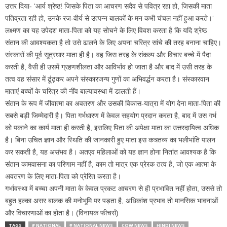
उत्तर दिया- ‘आर्य श्रेष्ठ! जिसके पिता का आचरण सदैव से पवित्र रहा हो, जिसकी माता
पतिव्रता रही हो, उनके रज-वीर्य से उत्पन्न बालकों के मन कभी चंचल नहीं हुआ करते।‘
लक्ष्मण का यह उपेदश माता-पिता को यह सोचने के लिए विवश करता है कि यदि श्रेष्ठ
संतान की आवश्यकता है तो उसे ढालने के लिए अपना चरित्र सांचे की तरह बनाना चाहिए।
संस्कारों की पूर्व सूत्रधार माता ही है। वह जिस तरह के संकल्प और विचार बच्चे में पैदा
करती है, वैसी ही उसमें ग्रहणशीलता और आविर्भाव हो जाता है और बाद में उसी तरह के
तत्व वह संसार में ढूंढ़कर अपने संस्कारजन्य गुणों का अभिवर्द्धन करता है। संस्कारवान
माताएं बच्चों के चरित्र की नींव बाल्यावस्था में डालती हैं।
संतान के रूप में जीवात्मा का अवतरण और उसकी विकास-यात्रा में योग देना माता-पिता की
सबसे बड़ी जिम्मेदारी है। पिता गर्भधारण में केवल सहयोग प्रदान करता है, बाद में उस गर्भ
को पकाने का कार्य माता ही करती है, इसलिए पिता की अपेक्षा माता का उत्तरदायित्व अधिक
है। बिना उचित ज्ञान और स्थिति की जानकारी हुए माता इस कत्र्तव्य का भलीभांति पालन
कर सकती है, यह असंभव है। अतएव महिलाओं को यह ज्ञान होना नितांत आवश्यक है कि
संतान कामवासना का परिणाम नहीं है, काम तो मात्र एक प्रेरक तत्व है, जो एक आत्मा के
अवतरण के लिए माता-पिता को प्रेरित करता है।
गर्भावस्था में बच्चा अपनी माता के केवल प्रकट आचरण से ही प्रभावित नहीं होता, उससे तो
बहुत हल्का असर बालक की मनोभूमि पर पड़ता है, अधिकांश प्रभाव तो मानसिक भावनाओं
और विचारणाओं का होता है। (विनायक फीचर्स)
TAGS
# NATIONAL
# NATIONAL NEWS
COW NEWS
HINDI NEWS