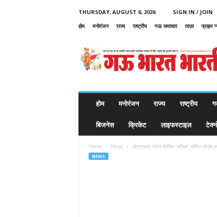
THURSDAY, AUGUST 6, 2026
SIGN IN / JOIN
होम
मनोरंजन
राज्य
राष्ट्रीय
गऊ समाचार
ताज़ा
प्राइम न
G
a
u
B
h
a
r
होम
मनोरंजन
राज्य
राष्ट्रीय
ग
a
t
बिजनेस
क्रिकेट
लाइफस्टाइल
टेक्
B
h
Home
News
ओमप्रकाश पांडेय लिखित ‘आँचल’ कविता संग्रह क
a
NEWS
r
a
t
i