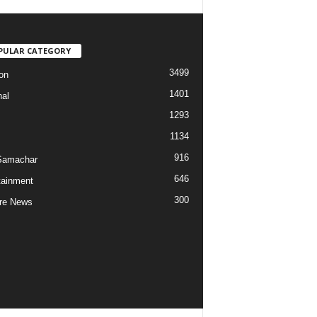
PULAR CATEGORY
3499
on
1401
nal
1293
1134
916
Samachar
646
tainment
300
re News