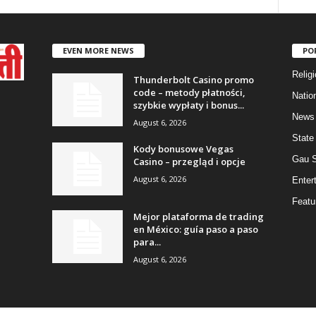
EVEN MORE NEWS
PO
Religi
Thunderbolt Casino promo
code – metody płatności,
Natio
szybkie wypłaty i bonus...
News
August 6, 2026
State
Kody bonusowe Vegas
Gau 
Casino – przegląd i opcje
August 6, 2026
Enter
Featu
Mejor plataforma de trading
en México: guía paso a paso
para...
August 6, 2026