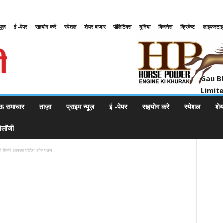
्यूज़
ई -पेपर
सहयोग करे
स्पेशल
शेयर बाजार
पॉलिटिक्स
दुनिया
बिजनेस
क्रिकेट
लाइफस्टा
Gau Bharat Bharati Petroleum Pr
Gau B
Limit
ऊ समाचार
ताज़ा
प्राइम न्यूज़
ई -पेपर
सहयोग करे
स्पेशल
शे
नोलॉजी
ो मिली अलका पांडेय और पवन...