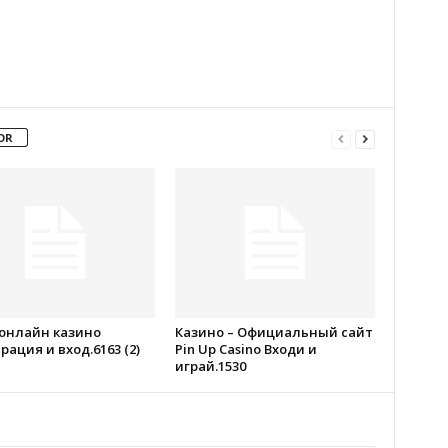
OR
 онлайн казино
Казино – Официальный сайт
рация и вход.6163 (2)
Pin Up Casino Входи и
играй.1530