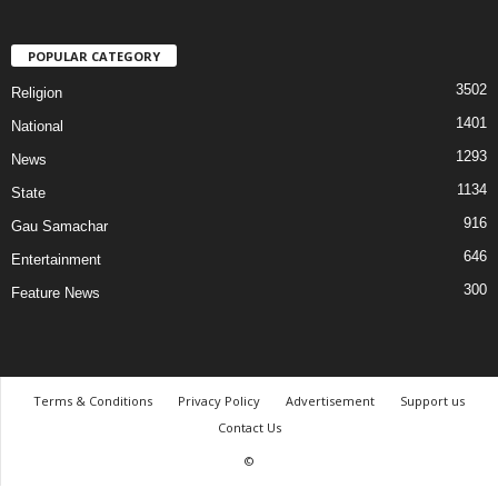
POPULAR CATEGORY
3502
Religion
1401
National
1293
News
1134
State
916
Gau Samachar
646
Entertainment
300
Feature News
Terms & Conditions
Privacy Policy
Advertisement
Support us
Contact Us
©