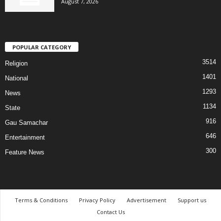
August 7, 2026
POPULAR CATEGORY
3514
Religion
1401
National
1293
News
1134
State
916
Gau Samachar
646
Entertainment
300
Feature News
Terms & Conditions
Privacy Policy
Advertisement
Support us
Contact Us