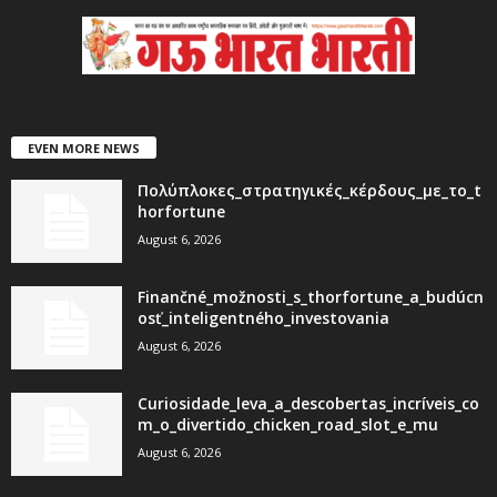
EVEN MORE NEWS
Πολύπλοκες_στρατηγικές_κέρδους_με_το_t
horfortune
August 6, 2026
Finančné_možnosti_s_thorfortune_a_budúcn
osť_inteligentného_investovania
August 6, 2026
Curiosidade_leva_a_descobertas_incríveis_co
m_o_divertido_chicken_road_slot_e_mu
August 6, 2026