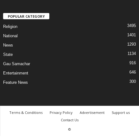
POPULAR CATEGORY
3495
Religion
1401
National
1293
News
1134
State
916
Gau Samachar
646
Entertainment
300
Feature News
Terms & Conditions
Privacy Policy
Advertisement
Support us
Contact Us
©