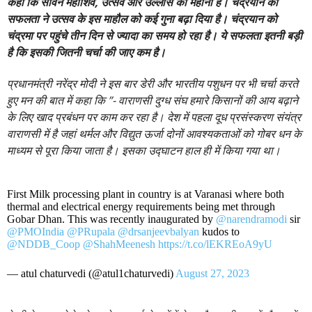
कहा कि सावन महाशिव, उत्सव और उल्लास का महीना है। चंद्रयान की
सफलता ने उत्सव के इस माहौल को कई गुना बढ़ा दिया है। चंद्रयान को
चंद्रमा पर पहुंचे तीन दिन से ज्यादा का समय हो रहा है। ये सफलता इतनी बड़ी
है कि इसकी जितनी चर्चा की जाए कम है।
प्रधानमंत्री नरेंद्र मोदी ने इस बार डेरी और भारतीय पशुधन पर भी चर्चा करते
हुए मन की बात में कहा कि ”- वाराणसी दुग्ध संघ हमारे किसानों की आय बढ़ाने
के लिए खाद प्रबंधन पर काम कर रहा है। देश में पहला दूध प्रसंस्करण संयंत्र
वाराणसी में है जहां थर्मल और विद्युत ऊर्जा दोनों आवश्यकताओं को गोबर धन के
माध्यम से पूरा किया जाता है। इसका उद्घाटन हाल ही में किया गया था।
First Milk processing plant in country is at Varanasi where both
thermal and electrical energy requirements being met through
Gobar Dhan. This was recently inaugurated by
@narendramodi
sir
@PMOIndia
@PRupala
@drsanjeevbalyan
kudos to
@NDDB_Coop
@ShahMeenesh
https://t.co/lEKREoA9yU
— atul chaturvedi (@atul1chaturvedi)
August 27, 2023