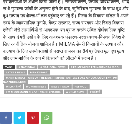
प्रक्रियाओं के अधीन किया जाता है। समरूपीकरण, उत्पाद विविधीकरण, आदि
सभी गुणवत्ता जांचों के अनुरूप होने के बाद, सुनिश्चित गुणवत्ता के साथ दूध और
दूध उत्पाद उपभोक्ताओं तक पहुंचाए जा रहे हैं। मिल्मा के विकास मॉडल में अपने
स्वयं के व्यावसायिक मुनाफे, केंद्र सरकार, राज्य सरकार और स्विस विकास
एजेंसी जैसे लाभार्थियों से आवश्यक धन प्राप्त करके उचित दीर्घकालिक दृष्टि
के साथ डेयरी उद्योग के लिए आवश्यक भंडारण-प्रसंस्करण-विपणन निवेश के
लिए रणनीतिक योजना शामिल है। MILMA डेयरी किसानों के उत्थान और
कल्याण के लिए उपभोक्ताओं से प्राप्त राजस्व का 84 प्रतिशत मूल दूध मूल्य
और लाभ मार्जिन के रूप में किसानों को लौटाने में सक्षम है।
TAGS
# NATIONAL
# NATIONAL NEWS
# PRIME MINISTER NARENDRA MODI
LATEST NEWS
MAN KI BAAT
MANN KI BAAT - ONE OF THE MOST IMPORTANT SECTORS OF OUR COUNTRY - PM
NARENDRA MODI
MILMA डेयरी
MUMBAI NEWS
NEWS TODAY
PM MODI
PM MODI MANN KI BAAT 104TH EPISODE
WORLD NEWS
बनास डेयरी