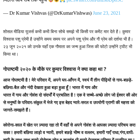
— Dr Kumar Vishvas (@DrKumarVishwas)
June 23, 2021
शोसल मीडिया यूजर्स कभी कभी बिना सोचे समझे भी किसी पर कमेंट मार देते है। कुमार
विश्वास पशु प्रेमी है उन्होंने समय समय पर अपने पशु प्रेम और गौ प्रेम को दर्शया भी है।
२३ जून २०२१ को उनके यहाँ एक गौमाता का जन्म हुआ जिस की फोटो उन्होंने ट्वीट भी
किया था।
गोपाष्टमी २०२० के मौके पर कुमार विश्वास ने क्या कहा था ?
आज गोपाष्टमी है ! मेरे परिवार में, अपने घर-आँगन में, स्वयं मैं तीन पीढ़ियों से गाय-बछड़े-
बछिया-बैल और नंदी देखता हुआ बड़ा हुआ हूँ ! भारत में गाय और
भारत में गाय और गोवंश दो संदर्भों में प्रचलित है ! एक वे सच्चे-अच्छे लोग जो ईश्वर की ओर
से मनुष्यों के परिवार-संकुल में भेजे गए इस बेहद प्यारे-सरल व उपयोगी प्राणी की महत्ता को
जानते-समझते हैं।
कोरोना-काल में खेत पर ज़्यादा रहा तो मैं वहाँ से अपने गोवंश से आपका ज़्यादा परिचय करा
सका ! हमारी बछिया लाड़ो व प्यारी, हमारे बछड़े भीष्म व वल्लभ, हमारी गाएँ राधा,गंगा,वापी-
तापी के साथ-साथ हमारे गोसेवक सोनू व कुलवंत भी हमारे फ़ेसबुक परिवार में घुलमिल गए !