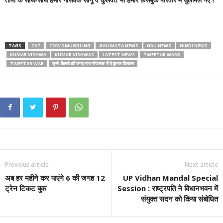
TAGS
CAT
COW SMUGGLING
GAU MATA NEWS
GAU NEWS
HINDI NEWS
KUMAR VISHWA
KUMAR VISHWAS
LATEST NEWS
TWEETAR WAAR
TWEETAR WAR
कुत्ते-बिल्ली की जगह गाय गौपालक भी है कुमार विश्वास
Previous article
Next article
अब हर महीने कर पाएंगे 6 की जगह 12
UP Vidhan Mandal Special
ट्रेन टिकट बुक
Session : राष्ट्रपति ने व‍िधानभवन में
संयुक्‍त सदन को क‍िया संबोध‍ित