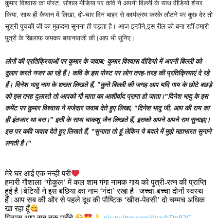
कुमार विश्वास का पोस्ट: सोशल मीडिया पर कवि ने अपनी बिल्ली के साथ वीडियो शेयर
किया, साथ ही कैप्सन में लिखा, दो-चार दिन बाहर से कार्यक्रम करके लौटने पर कुछ देर तो
सुश्री पुचकी जी का मुक़दमा सुनना ही पड़ता है। आज इन्होंने,इस रील को बना रहीं हमारी
पुत्री के खिलाफ जमकर बयानबाजी की।आप भी सुनिए।
लोगों की प्रतिक्रियाओं पर कुमार के जवाब: कुमार विश्वास वीडियो में अपनी बिल्ली को
दुलार करते नजर आ रहे हैं। कवि के इस पोस्ट पर लोग तरह-तरह की प्रतिक्रियाएं दे रहे
हैं। दिनेश भादु नाम के शख्स लिखते हैं, ”कुत्ते बिल्ली की जगह आप यदि गाय के छोटे बछड़े
को इस तरह दुलारते तो आपको गौ माता का आशीर्वाद प्राप्त हो जाता।”दिनेश भादु के इस
कमेंट पर कुमार विश्वास ने मजेदार जवाब देते हुए लिखा, ”दिनेश भादु जी, आप की राय का
ही इंतजार था बस।” इसी के साथ चाकशू जैन लिखते हैं, इसको अपने अपने राम सुनाइए।
इस पर कवि जवाब देते हुए लिखते हैं, ”सुनाता तो हूं लेकिन ये बदले में मुझे महाभारत सुनाने
लगती है।”
मेरे घर आई एक नन्ही परी
हमारी गौशाला ‘गोकुल’ में कल शाम गंगा नामक गाय को पुत्री-रत्न की प्राप्ति
हुई है।बेटियों ने इस बछिया का नाम ‘नंदा’ रखा है।जच्चा-बच्चा दोनों स्वस्थ
हैं।आप सब की और से पहले दूध की पौष्टिक ‘खीस-पेवसी’ दो चम्मच अधिक
खा रहा हूँ
मिठास आप सब तक पहुँचे
pic.twitter.com/dnzsbDp83C