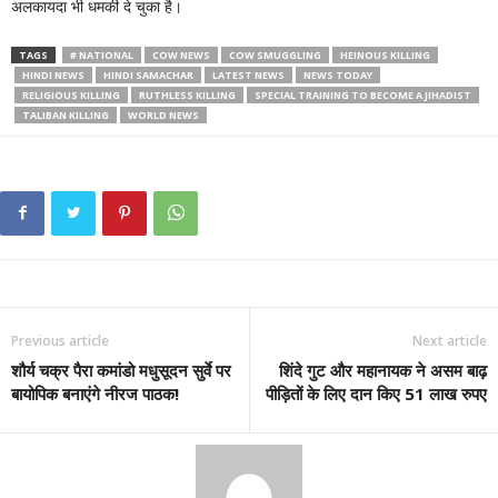
अलकायदा भी धमकी दे चुका है।
TAGS
# NATIONAL
COW NEWS
COW SMUGGLING
HEINOUS KILLING
HINDI NEWS
HINDI SAMACHAR
LATEST NEWS
NEWS TODAY
RELIGIOUS KILLING
RUTHLESS KILLING
SPECIAL TRAINING TO BECOME A JIHADIST
TALIBAN KILLING
WORLD NEWS
Previous article
Next article
शौर्य चक्र पैरा कमांडो मधुसूदन सुर्वे पर
शिंदे गुट और महानायक ने असम बाढ़
बायोपिक बनाएंगे नीरज पाठक!
पीड़ितों के लिए दान किए 51 लाख रुपए