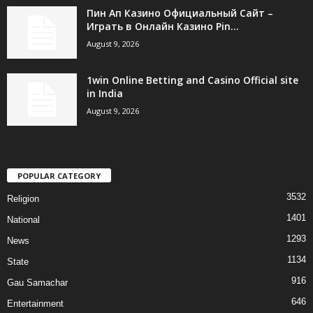
Пин Ап Казино Официальный Сайт –
Играть в Онлайн Казино Pin...
August 9, 2026
1win Online Betting and Casino Official site
in India
August 9, 2026
POPULAR CATEGORY
3532
Religion
1401
National
1293
News
1134
State
916
Gau Samachar
646
Entertainment